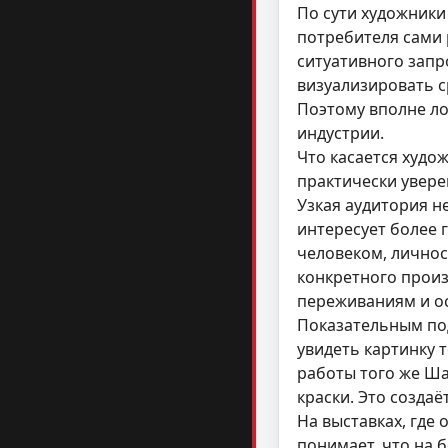
По сути художники
потребителя сами 
ситуативного запр
визуализировать с
Поэтому вполне ло
индустрии.
Что касается худо
практически увере
Узкая аудитория н
интересует более 
человеком, личнос
конкретного произ
переживаниям и ос
Показательным под
увидеть картинку т
работы того же Шаг
краски. Это созда
На выставках, где
понимает, что на б