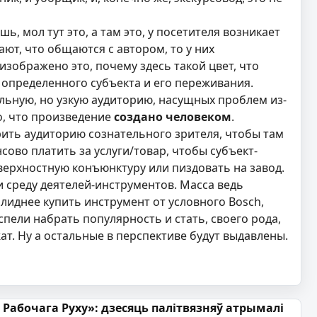
, мол тут это, а там это, у посетителя возникает
ют, что общаются с автором, то у них
зображено это, почему здесь такой цвет, что
 определенного субъекта и его переживания.
ельную, но узкую аудиторию, насущных проблем из-
о, что произведение
создано человеком
.
ить аудиторию сознательного зрителя, чтобы там
сово платить за услуги/товар, чтобы субъект-
верхностную конъюнктуру или пиздовать на завод.
и среду деятелей-инструментов. Масса ведь
олиднее купить инструмент от условного Bosch,
спели набрать популярность и стать, своего рода,
т. Ну а остальные в перспективе будут выдавлены.
 Рабочага Руху»: дзесяць палітвязняў атрымалі