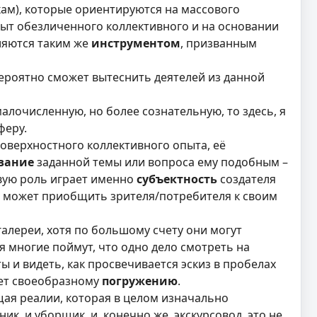
кам), которые ориентируются на массового
ыт обезличенного коллективного и на основании
вляются таким же
инструментом
, призванным
вероятно сможет вытеснить деятелей из данной
алочисленную, но более сознательную, то здесь, я
феру.
оверхностного коллективного опыта, её
вание
заданной темы или вопроса ему подобным –
евую роль играет именно
субъектность
создателя
не может приобщить зрителя/потребителя к своим
алереи, хотя по большому счету они могут
ня многие поймут, что одно дело смотреть на
ы и видеть, как просвечивается эскиз в пробелах
ует своеобразному
погружению
.
щая реалии, которая в целом изначально
ик, и уборщик, и, конечно же, экскурсовод, это не