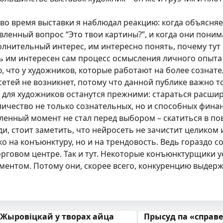
во время выставки я наблюдал реакцию: когда объясняешь
ленный вопрос “Это твои картины?”, и когда они понима
лнительный интерес, им интересно понять, почему тут и
сть им интересен сам процесс осмысления личного опыта
ю, что у художников, которые работают на более сознат
сетей не возникнет, потому что данной публике важно т
для художников останутся прежними: стараться расшир
личество не только сознательных, но и способных финан
ленный момент не стал перед выбором – скатиться в по
и, стоит заметить, что нейросеть не зачистит целиком 
о на конъюнктуру, но и на трендовость. Ведь гораздо с
орговом центре. Так и тут. Некоторые конъюнктурщики у
ентом. Потому они, скорее всего, конкуренцию выдержа
 запісах
 Жыровіцкай у творах айца
Прысуд па «справе