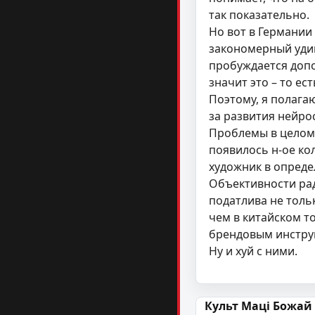
так показательно.
Но вот в Германии 
закономерный удив
пробуждается допо
значит это – то е
Поэтому, я полага
за развития нейро
Проблемы в целом 
появилось н-ое ко
художник в опреде
Объективности рад
податлива не тольк
чем в китайском т
брендовым инструм
Ну и хуй с ними.
Навігацыя па
Культ Маці Божай