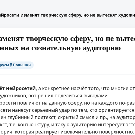
ейросети изменят творческую сферу, но не вытеснят худож
зменят творческую сферу, но не выте
нных на сознательную аудиторию
русы ў Польшчы
ёт нейросетей
, а конкретнее насчёт того, что многие
художников, вот решил поделиться выводами.
росети повлияют на данную сферу, но на каждого по-раз
ети нанесут серьезный удар по тем, кто ориентируется н
ен глубинный подтекст, скрытый смысл и пр., на аудит
ст, т.е. конъюнктуру, и такую аудиторию интересует эс
дитория, которая реагирует исключительно поверхностно.