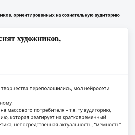
ников, ориентированных на сознательную аудиторию
снят художников,
 от творчества переполошились, мол нейросети
ному.
а массового потребителя – т.е. ту аудиторию,
орию, которая реагирует на кратковременный
тетика, непосредственная актуальность, “мемность”