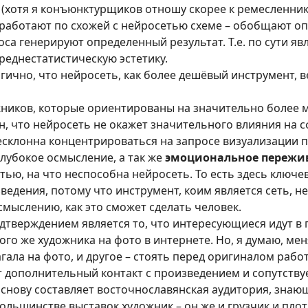
 (хотя я конъюнктурщиков отношу скорее к ремесленни
работают по схожей с нейросетью схеме – обобщают оп
оса генерируют определенный результат. Т.е. по сути я
реднестатистическую эстетику.
гично, что нейросеть, как более дешёвый инструмент, 
жников, которые ориентированы на значительно более м
н, что нейросеть не окажет значительного влияния на с
есклонна концентрироваться на запросе визуализации п
глубокое осмысление, а так же
эмоциональное пережи
тью, на что неспособна нейросеть. То есть здесь ключ
ведения, потому что инструмент, коим является сеть, 
мыслению, как это сможет сделать человек.
тверждением является то, что интересующиеся идут в г
ого же художника на фото в интернете. Но, я думаю, ме
ала на фото, и другое – стоять перед оригиналом работ
ёт дополнительный контакт с произведением и сопутств
 основу составляет восточнославянская аудитория, знаю
ольшинстве выставок художник – он же и грузчик и плотн