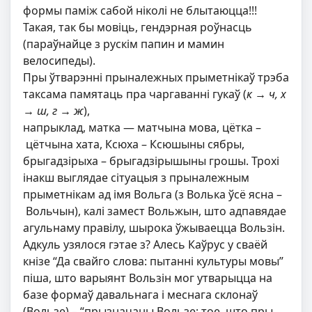
формы паміж сабой ніколі не блытаюцца!!!
Такая, так бы мовіць, гендэрная роўнасць
(параўнайце з рускім папин и мамин
велосипеды).
Пры ўтварэнні прыналежных прыметнікаў трэба
таксама памятаць пра чаргаваннi гукаў (
к → ч, х
→ ш, г → ж
),
напрыклад, матка — матчына мова, цётка –
цётчына хата, Ксюха – Ксюшыны сябры,
брыгадзірыха – брыгадзірышыны грошы. Трохі
інакш выглядае сітуацыя з прыналежным
прыметнікам ад імя Вольга (з Волька ўсё ясна –
Вольчын), калі замест Вольжын, што адпавядае
агульнаму правілу, шырока ўжываецца Вользін.
Адкуль узялося гэтае з? Алесь Каўрус у сваёй
кнізе “Да свайго слова: пытанні культуры мовы”
піша, што варыянт Вользін мог утварыцца на
базе формаў давальнага і меснага склонаў
(Вользе) – “прызначаны Вользе; тое, што пры