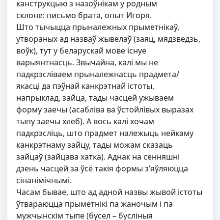
канструкцыю з назоўнікам у родным
склоне: письмо брата, опыт Игоря.
Што тычыцца прыналежных прыметнікаў,
утвораных ад назваў жывёлаў (заяц, мядзведзь,
воўк), тут у беларускай мове існуе
варыянтнасць. Звычайна, калі мы не
падкрэсліваем прыналежнасць прадмета/
якасці да пэўнай канкрэтнай істоты,
напрыклад, зайца, тады часцей ужываем
форму заечы (асабліва ва ўстойлівых выразах
тыпу заечы хлеб). А вось калі хочам
падкрэсліць, што прадмет належыць нейкаму
канкрэтнаму зайцу, тады можам сказаць
зайцаў (зайцава хатка). Аднак на сённяшні
дзень часцей за ўсё такія формы з’яўляюцца
сінанімічнымі.
Часам бывае, што ад адной назвы жывой істоты
ўтвараюцца прыметнікі па жаночым і па
мужчынскім тыпе (бусел – бусліныя