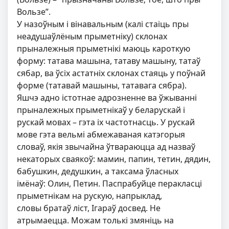
Вользе”.
У назоўным і вінавальным (калі стаіць пры
неадушаўлёным прыметніку) склонах
прыналежныя прыметнікі маюць кароткую
форму: татава машына, татаву машыну, татаў
сябар, ва ўсіх астатніх склонах стаяць у поўнай
форме (татавай машыны, татавага сябра).
Яшчэ адно істотнае адрозненне ва ўжыванні
прыналежных прыметнікаў у беларускай і
рускай мовах – гэта іх частотнасць. У рускай
мове гэта вельмі абмежаваная катэгорыя
словаў, якія звычайна ўтвараюцца ад назваў
некаторых сваякоў: мамин, папин, тетин, дядин,
бабушкин, дедушкин, а таксама ўласных
імёнаў: Олин, Петин. Паспрабуйце перакласці
прыметнікам на рускую, напрыклад,
словы братаў ліст, Ігараў досвед. Не
атрымаецца. Можам толькі змяніць на