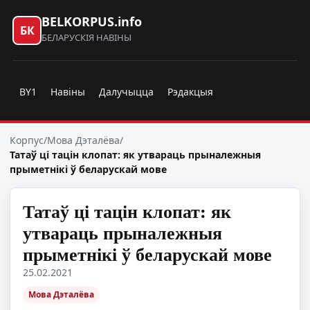
BELKORPUS.info
БК
БЕЛАРУСКІЯ НАВІНЫ
BY1
Навіны
Далучыцца
Рэдакцыя
Корпус
/
Мова Дэталёва
/
Татаў ці тацін клопат: як утвараць прыналежныя
прыметнікі ў беларускай мове
Татаў ці тацін клопат: як
утвараць прыналежныя
прыметнікі ў беларускай мове
25.02.2021
Мова Дэталёва