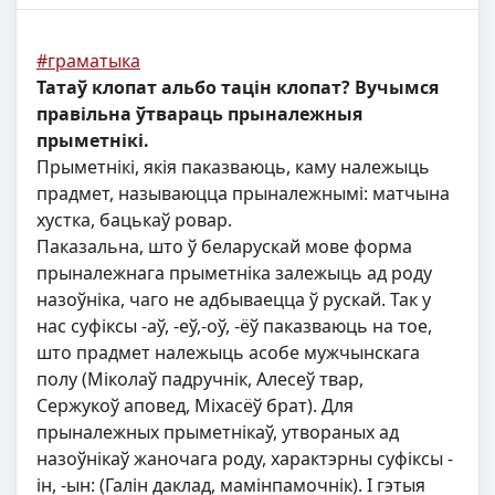
#граматыка
Татаў клопат альбо тацін клопат? Вучымся
правільна ўтвараць прыналежныя
прыметнікі.
Прыметнікі, якія паказваюць, каму належыць
прадмет, называюцца прыналежнымі: матчына
хустка, бацькаў ровар.
Паказальна, што ў беларускай мове форма
прыналежнага прыметніка залежыць ад роду
назоўніка, чаго не адбываецца ў рускай. Так у
нас суфiксы -аў, -еў,-оў, -ёў паказваюць на тое,
што прадмет належыць асобе мужчынскага
полу (Міколаў падручнік, Алесеў твар,
Сержукоў аповед, Міхасёў брат). Для
прыналежных прыметнікаў, утвораных ад
назоўнікаў жаночага роду, характэрны суфiксы -
iн, -ын: (Галін даклад, мамiнпамочнік). І гэтыя