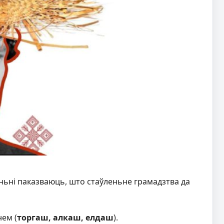
ньні паказваюць, што стаўленьне грамадзтва да
ем (
торгаш, алкаш, елдаш
).