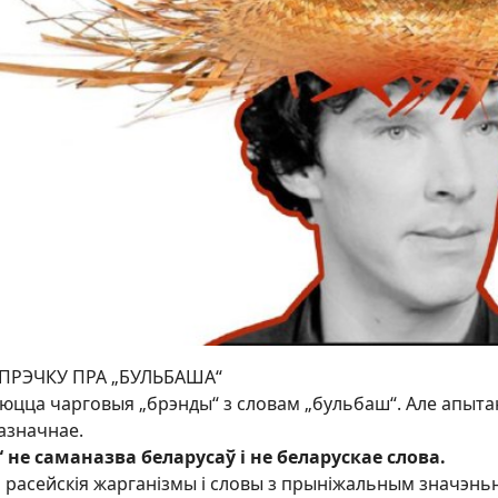
РЭЧКУ ПРА „БУЛЬБАША“
яюцца чарговыя „брэнды“ з словам „бульбаш“. Але апыта
азначнае.
 не саманазва беларусаў і не беларускае слова.
 расейскія жарганізмы і словы з прыніжальным значэньн