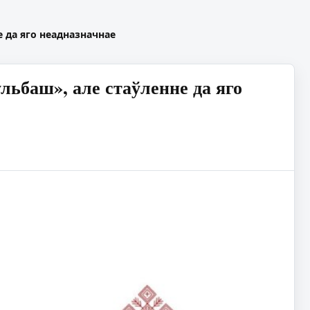
е да яго неадназначнае
льбаш», але стаўленне да яго