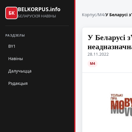
BELKORPUS.info
БК
Корпус
/
M4
/
У Беларусі 
БЕЛАРУСКІЯ НАВІНЫ
У Беларусі 
РАЗДЗЕЛЫ
неадназначн
BY1
28.11.2022
Навіны
M4
Далучыцца
Рэдакцыя