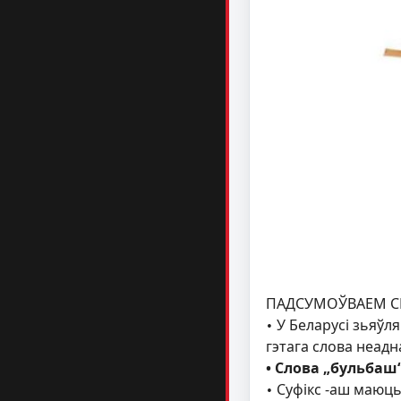
ПАДСУМОЎВАЕМ СП
У Беларусі зьяўл
•
гэтага слова неадн
• Слова „бульбаш“
Суфікс -аш маюць
•