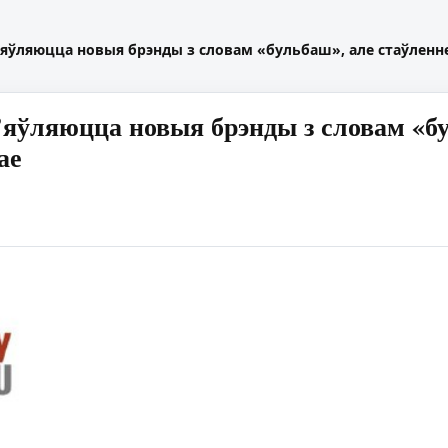
з’яўляюцца новыя брэнды з словам «бульбаш», але стаўленн
з’яўляюцца новыя брэнды з словам «бу
ае