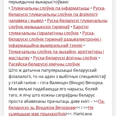
перыядычна выкарыстоўваю:
•
Тлумачальны слоўнік па інфарматыцы
•
Руска-
беларускі тлумачальны слоўнік па фізіялогіі
чалавека і жывёл
•
Руска-беларускі тлумачальны
слоўнік медыцынскіх тэрмінаў
•
Кароткі
тлумачальны гідралагічны слоўнік
•
Руска-
беларускі слоўнік тэрмінаў радыёэлектронікі і
інфармацыйна-вымяральнай тэхнікі
•
Тлумачальны слоўнік па дызайну, архітэктуры і
мастацтву
•
Руска-беларускі фізічны слоўнік
•
Расейска-беларускi хiмiчны слоўнік
Што ж датычна папулярызацыі беларускай
філалалогіі, то на адзін з выбітных спецыялістаў
у гэтай галіне – гэта Валянцін (Вінцук) Вячорка.
Мне вельмі падабаюцца яго нарысы, болей
таго, я лічу што кожны сапраўдны беларус
проста абавязаны прачытаць дзве кнігі – >>
Па-
беларуску зь Вінцуком Вячоркам
<< і >>
Не
сьмяшыце мае прыназоўнік
і<<. Напісана