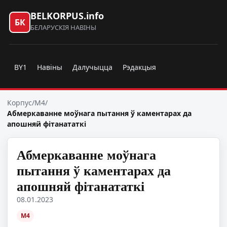
BELKORPUS.info
БК
БЕЛАРУСКІЯ НАВІНЫ
BY1
Навіны
Далучыцца
Рэдакцыя
Корпус
/
M4
/
Абмеркаванне моўнага пытання ў каментарах да
апошняй фітанататкі
Абмеркаванне моўнага
пытання ў каментарах да
апошняй фітанататкі
08.01.2023
M4