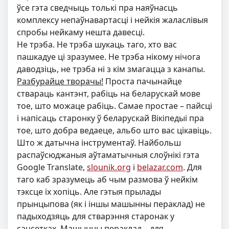
ўсе гэта сведчыць толькі пра наяўнасць
комплексу непаўнавартасці і нейкія жаласлівыя
спробы нейкаму нешта давесці.
Не трэба. Не трэба шукаць таго, хто вас
пашкадуе ці зразумее. Не трэба нікому нічога
даводзіць, не трэба ні з кім змагацца з канапы.
Разбурайце творачы!
Проста пачынайце
ствараць кантэнт, рабіць на беларускай мове
тое, што можаце рабіць. Самае простае – пайсці
і напісаць старонку ў беларускай Вікіпедыі пра
тое, што добра ведаеце, альбо што вас цікавіць.
Што ж датычна інструментаў. Найбольш
распаўсюджаныя аўтаматычныя слоўнікі гэта
Google Translate,
slounik.org
і
belazar.com
. Для
таго каб зразумець аб чым размова ў нейкім
тэксце іх хопіць. Але гэтыя прылады
прынцыпова (як і іншы машынны пераклад) не
падыходзяць для стварэння старонак у
сацсетках. Машынны пераклад – для