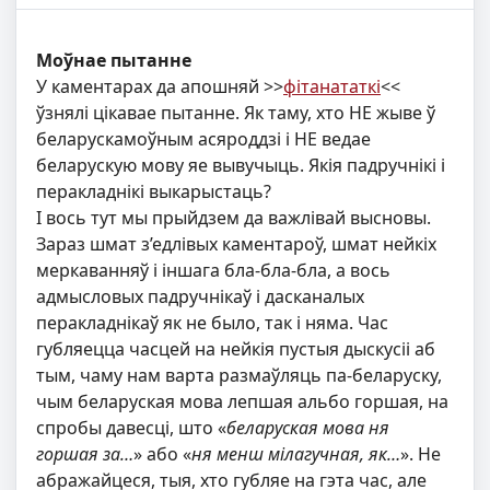
Моўнае пытанне
У каментарах да апошняй >>
фітанататкі
<<
ўзнялі цікавае пытанне. Як таму, хто НЕ жыве ў
беларускамоўным асяроддзі і НЕ ведае
беларускую мову яе вывучыць. Якія падручнікі і
перакладнікі выкарыстаць?
І вось тут мы прыйдзем да важлівай высновы.
Зараз шмат з’едлівых каментароў, шмат нейкіх
меркаванняў і іншага бла-бла-бла, а вось
адмысловых падручнікаў і дасканалых
перакладнікаў як не было, так і няма. Час
губляецца часцей на нейкія пустыя дыскусіі аб
тым, чаму нам варта размаўляць па-беларуску,
чым беларуская мова лепшая альбо горшая, на
спробы давесці, што «
беларуская мова ня
горшая за…
» або «
ня менш мілагучная, як…
». Не
абражайцеся, тыя, хто губляе на гэта час, але