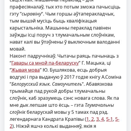
прафесіяналаў, тых хто потым зможа пачысціць
гэту “
сыравіну
“. Чым горшы аўтаперакладчык,
тым вышэй мусіць быць кваліфікацыя
карыстальніка. Машынны пераклад павінен
заўжды ісці поруч з тлумачальным слоўнікам,
нават калі вы ўпэўнены ў выключным валоданні
мовай.
Наконт падручнікаў. Чытачы раяць пачынаць з
“
Гавары са мной па-беларуску
” Г. Мацыка, ці
“
Жывая мова
” Ю. Бушлякова, есць добрыя
водгукі і пра выданую ў 2017 годзе кнігу А.Соміна
“
Белорусский язык. Самоучитель
“. Абавязкова
трымайце пад рукой добры тлумачальны
слоўнік, каб зразумець сэнс новага слова. Як па
мне дык лепшае што ёсць – гэта
Тлумачальны
слоўнік
беларускай мовы у 5 тамах пад рэд.
легендарнага Кандрата Крапівы (
1
,
2
,
3
,
4
,
5-1
,
5-
2
). Ніжэй яшчэ колькі выданняў, якія я