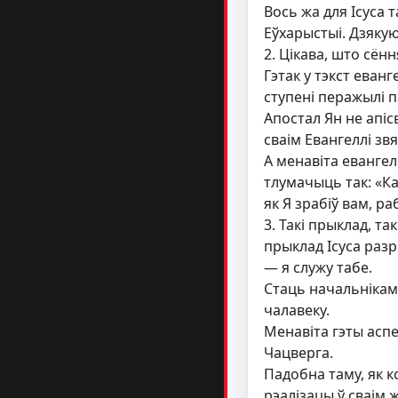
Вось жа для Ісуса
Еўхарыстыі. Дзякую
2. Цікава, што сён
Гэтак у тэкст еван
ступені перажылі п
Апостал Ян не апіс
сваім Евангеллі зв
А менавіта евангел
тлумачыць так: «Кал
як Я зрабіў вам, раб
3. Такі прыклад, та
прыклад Ісуса разр
— я служу табе.
Стаць начальнікам 
чалавеку.
Менавіта гэты асп
Чацверга.
Падобна таму, як ко
рэалізацы ў сваім 