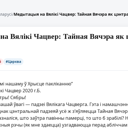
еларусі
/
Медытацыя на Вялікі Чацвер: Тайная Вячэра як цэнтра
а Вялікі Чацвер: Тайная Вячэра як ц
і
#Царква
мі нашаму ў Хрысце пакліканню”
і Чацвер 2020 г.Б.
стры! Сябры!
нашай ўвагі — падзеі Вялікага Чацверга. Гэта і намашчэнн
нак цэнтральнай падзеяй усё ж з’яўляецца Тайная Вячэр
азналіся, што заўтра павінны памерці, то што б зрабілі
жныя рэчы (як мне здаецца) узгадваюцца перад абліччам