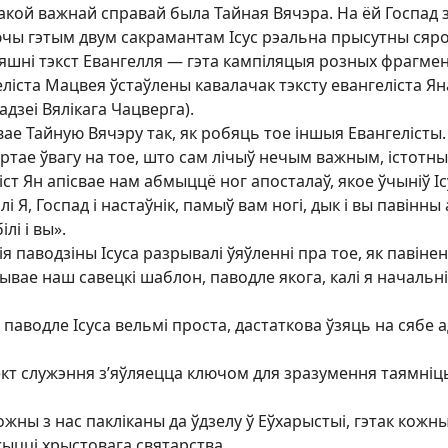
 такой важнай справай была Тайная Вячэра. На ёй Госпад
чы гэтым двум сакрамантам Ісус рэальна прысутны сярод
няшні тэкст Евангелля — гэта кампіляцыя розных фрагмен
геліста Мацвея ўстаўлены кавалачак тэксту евангеліста Яна
адзеі Вялікага Чацверга).
вае Тайную Вячэру так, як робяць тое іншыя Евангелісты. 
яртае ўвагу на тое, што сам лічыў нечым важным, істотны
іст Ян апісвае нам абмыццё ног апосталаў, якое ўчыніў І
і Я, Госпад і настаўнік, памыў вам ногі, дык і вы павінн
ілі і вы».
кія паводзіны Ісуса разрывалі ўяўленні пра тое, як павін
ывае наш савецкі шаблон, паводле якога, калі я начальнік
паводле Ісуса вельмі проста, дастаткова ўзяць на сябе
ект служэння з’яўляецца ключом для зразумення таямніцы
жны з нас пакліканы да ўдзелу ў Еўхарыстыі, гэтак кожны 
жыцці хрыстовага святарства.