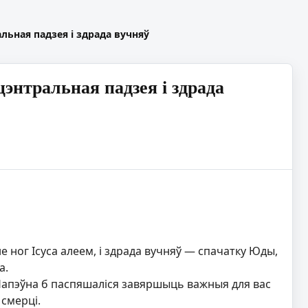
льная падзея і здрада вучняў
энтральная падзея і здрада
е ног Ісуса алеем, і здрада вучняў — спачатку Юды,
а.
? Напэўна б паспяшаліся завяршыць важныя для вас
 смерці.