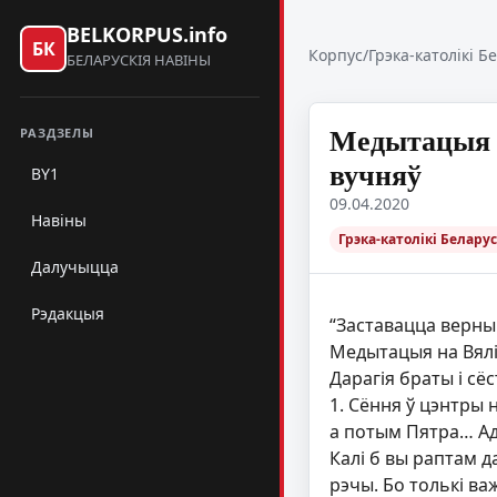
BELKORPUS.info
БК
Корпус
/
Грэка-католікі Б
БЕЛАРУСКІЯ НАВІНЫ
Медытацыя н
РАЗДЗЕЛЫ
вучняў
BY1
09.04.2020
Навіны
Грэка-католікі Беларус
Далучыцца
Рэдакцыя
“Заставацца верны
Медытацыя на Вялік
Дарагія браты і сё
1. Сёння ў цэнтры 
а потым Пятра… Ад
Калі б вы раптам д
рэчы. Бо толькі ва