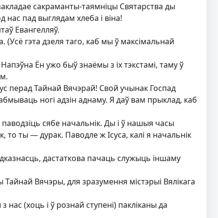
 закладае сакраманты-таямніцы Святарства ды
 нас пад выглядам хлеба і віна!
таў Евангелляў.
. (Усё гэта дзеля таго, каб мы ў максімальнай
Напэўна Ён ужо быў знаёмы з іх тэкстамі, таму ў
м.
сус перад Тайнай Вячэрай! Свой учынак Госпад
ы абмываць ногі адзін аднаму. Я даў вам прыклад, каб
ен паводзіць сябе начальнік. Ды і ў нашыя часы
, то ты — дурак. Паводле ж Ісуса, калі я начальнік
 адказнасць, дастаткова пачаць служыць іншаму
 Тайнай Вячэры, для зразумення містэрыі Вялікага
з нас (хоць і ў рознай ступені) пакліканы да