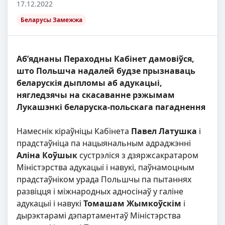
17.12.2022
Беларусы Замежжа
Аб’яднаны Пераходны Кабінет дамовіўся,
што Польшча надалей будзе прызнаваць
беларускія дыпломы аб адукацыі,
нягледзячы на скасаванне рэжымам
Лукашэнкі беларуска-польскага пагаднення
Намеснік кіраўніцы Кабінета
Павел Латушка
і
прадстаўніца па нацыянальным адраджэнні
Аліна Коўшык
сустрэліся з дзяржсакратаром
Міністэрства адукацыі і навукі, паўнамоцным
прадстаўніком урада Польшчы па пытаннях
развіцця і міжнародных адносінаў у галіне
адукацыі і навукі
Томашам Жымкоўскім
і
дырэктарамі дэпартаментаў Міністэрства