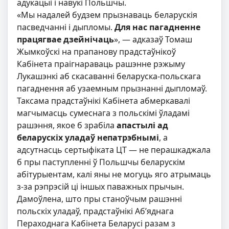
адукацыі і навукі Польшчы.
«Мы надалей будзем прызнаваць беларускія
пасведчанні і дыпломы.
Для нас пагадненне
працягвае дзейнічаць
», — адказаў
Томаш
Жымкоўскі на прапанову прадстаўнікоў
Кабінета праігнараваць рашэнне рэжыму
Лукашэнкі аб скасаванні беларуска-польскага
пагаднення аб узаемным прызнанні дыпломаў.
Таксама прадстаўнікі Кабінета абмеркавалі
магчымасць сумеснага з польскімі ўладамі
рашэння, якое б зрабіла
апастылі ад
беларускіх уладаў непатрэбнымі
, а
адсутнасць сертыфіката ЦТ — не перашкаджала
б пры паступленні ў Польшчы беларускім
абітурыентам, калі яны не могуць яго атрымаць
з-за рэпрэсій ці іншых паважных прычын.
Дамоўлена, што пры станоўчым рашэнні
польскіх уладаў, прадстаўнікі Аб’яднага
Пераходнага Кабінета Беларусі разам з