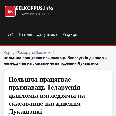
BELKORPUS.info
БК
БЕЛАРУСКІЯ НАВІНЫ
BY1
Навіны
Далучыцца
Рэдакцыя
Корпус
/
Беларусы Замежжа
/
Польшча працягвае прызнаваць беларускія дыпломы
нягледзячы на скасаванне пагаднення Лукашэнкі
Польшча працягвае
прызнаваць беларускія
дыпломы нягледзячы на
скасаванне пагаднення
Лукашэнкі