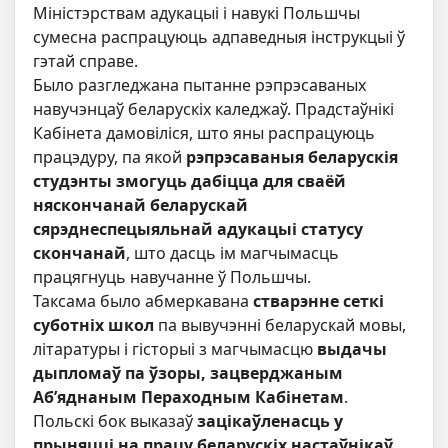
Міністэрствам адукацыі і навукі Польшчы
сумесна распрацуюць адпаведныя інструкцыі ў
гэтай справе.
Было разгледжана пытанне рэпрэсаваных
навучэнцаў беларускіх каледжаў. Прадстаўнікі
Кабінета дамовіліся, што яны распрацуюць
працэдуру, па якой
рэпрэсаваныя беларускія
студэнты змогуць дабіцца для сваёй
няскончанай беларускай
сярэднеспецыяльнай адукацыі статусу
скончанай
, што дасць ім магчымасць
працягнуць навучанне ў Польшчы.
Таксама было абмеркавана
стварэнне
сеткі
суботніх школ
па вывучэнні беларускай мовы,
літаратуры і гісторыі з магчымасцю
выдачы
дыпломаў па ўзоры, зацверджаным
Аб’яднаным Пераходным Кабінетам
.
Польскі бок выказаў
зацікаўленасць у
прыняцці на працу беларускіх настаўнікаў