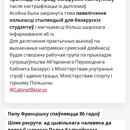
пасля настрыфікацыі іх дыпломаў.
Асобна была закранута тэма
павелічэння
колькасці стыпендый для беларускіх
студэнтаў
і магчымасці больш шырокага
інфармавання аб іх.
Для дасягнення практычных вынікаў па
вызначаных напрамках сумеснай дзейнасці
будзе створана рабочая група па прыкладзе
супрацоўніцтва Аб’яднанага Пераходнага
Кабінета Беларусі з Міністэрствам унутраных
спраў і адміністрацыі, Міністэрствам спорту і
турызму Польшчы.
@CabinetBelarus
Навігацыя па запісах
Папу Францішку спаўняецца 86 гадоў
Шлях рэкрута: ад цывільнага чалавека да
ваяра ў шэрагах Палка Каліноўскага