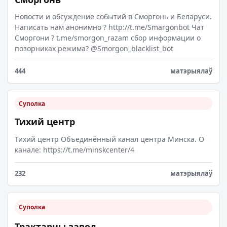
Новости и обсуждение событий в Сморгонь и Беларуси.
Написать нам анонимно ? http://t.me/Smargonbot Чат
Сморгони ? t.me/smorgon_razam сбор информации о
позорниках режима? @Smorgon_blacklist_bot
444
матэрыялаў
Суполка
Тихий центр
Тихий центр Объединённый канал центра Минска. О
канале: https://t.me/minskcenter/4
232
матэрыялаў
Суполка
Трактарны завод