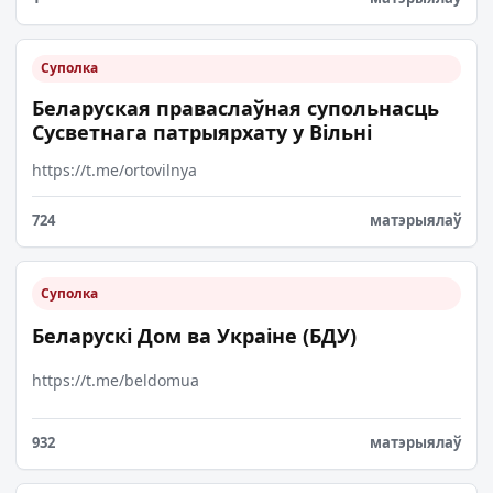
Суполка
Беларуская праваслаўная супольнасць
Сусветнага патрыярхату у Вільні
https://t.me/ortovilnya
724
матэрыялаў
Суполка
Беларускі Дом ва Украіне (БДУ)
https://t.me/beldomua
932
матэрыялаў