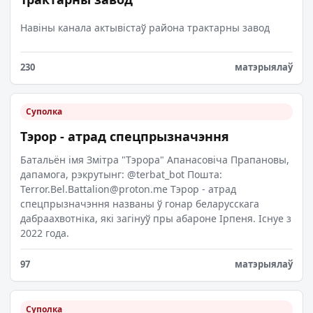
Навіны канала актывістаў района трактарны завод
230
матэрыялаў
Суполка
Тэрор - атрад спецпрызначэння
Батальён імя Змітра "Тэрора" Апанасовіча Прапановы,
дапамога, рэкрутынг: @terbat_bot Пошта:
Terror.Bel.Battalion@proton.me
Тэрор - атрад
спецпрызначэння названы ў гонар беларусскага
дабраахвотніка, які загінуў пры абароне Ірпеня. Існуе з
2022 года.
97
матэрыялаў
Суполка