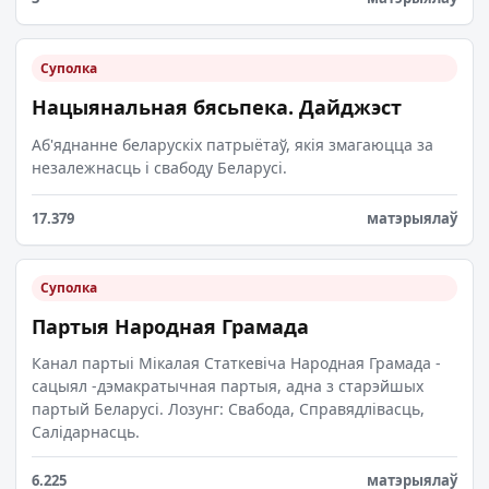
Суполка
Нацыянальная бясьпека. Дайджэст
Аб'яднанне беларускіх патрыётаў, якія змагаюцца за
незалежнасць і свабоду Беларусі.
17.379
матэрыялаў
Суполка
Партыя Народная Грамада
Канал партыі Мікалая Статкевіча Народная Грамада -
сацыял -дэмакратычная партыя, адна з старэйшых
партый Беларусі. Лозунг: Свабода, Справядлівасць,
Салідарнасць.
6.225
матэрыялаў