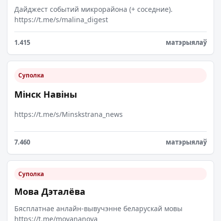
Дайджест событий микрорайона (+ соседние).
https://t.me/s/malina_digest
1.415
матэрыялаў
Суполка
Мінск Навіны
https://t.me/s/Minskstrana_news
7.460
матэрыялаў
Суполка
Мова Дэталёва
Бясплатнае анлайн-вывучэнне беларускай мовы
https://t.me/movananova