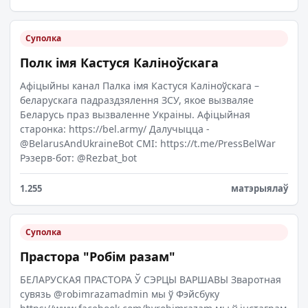
Суполка
Полк імя Кастуся Каліноўскага
Афіцыйны канал Палка імя Кастуся Каліноўскага –
беларускага падраздзялення ЗСУ, якое вызваляе
Беларусь праз вызваленне Украіны. Афіцыйная
старонка: https://bel.army/ Далучыцца -
@BelarusAndUkraineBot СМІ: https://t.me/PressBelWar
Рэзерв-бот: @Rezbat_bot
1.255
матэрыялаў
Суполка
Прастора "Робім разам"
БЕЛАРУСКАЯ ПРАСТОРА Ў СЭРЦЫ ВАРШАВЫ Зваротная
сувязь @robimrazamadmin мы ў Фэйсбуку