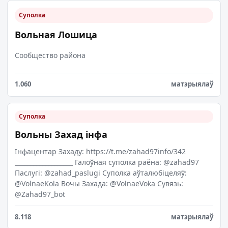
Суполка
Вольная Лошица
Сообщество района
1.060
матэрыялаў
Суполка
Вольны Захад інфа
Інфацентар Захаду: https://t.me/zahad97info/342
___________________ Галоўная суполка раёна: @zahad97
Паслугі: @zahad_paslugi Суполка аўталюбіцеляў:
@VolnaeKola Вочы Захада: @VolnaeVoka Сувязь:
@Zahad97_bot
8.118
матэрыялаў