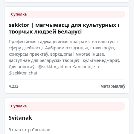
Суполка
sekktor | магчымасці для культурных і
творчых людзей Беларусі
Прафесійныя і адукацыйныя праграмы на ваш густ і
сферу дзейнасці. Адбіраем рэзідэнцыі, стажыроўкі,
конкурсы праектаў, воркшопы і многае іншае,
даступнае для беларускіх творцаў і культменеджараў.
Для анонсаў - @sekktor_admin Кам'юніці чат -
@sekktor_chat
4.232
матэрыялаў
Суполка
Svitanak
Этнацэнтр Світанак