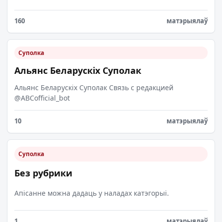
160
матэрыялаў
Суполка
Альянс Беларускіх Суполак
Альянс Беларускіх Суполак Связь с редакцией
@ABCofficial_bot
10
матэрыялаў
Суполка
Без рубрики
Апісанне можна дадаць у наладах катэгорыі.
1
матэрыялаў