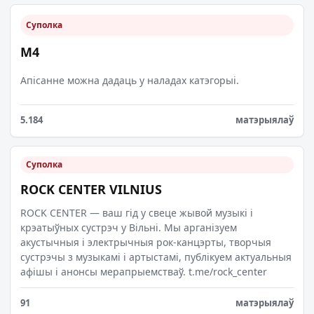
Суполка
M4
Апісанне можна дадаць у наладах катэгорыі.
5.184
матэрыялаў
Суполка
ROCK CENTER VILNIUS
ROCK CENTER — ваш гід у свеце жывой музыкі і
крэатыўных сустрэч у Вільні. Мы арганізуем
акустычныя і электрычныя рок-канцэрты, творчыя
сустрэчы з музыкамі і артыстамі, публікуем актуальныя
афішы і анонсы мерапрыемстваў. t.me/rock_center
91
матэрыялаў