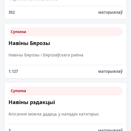
352
матэрыялаў
Суполка
Навіны Бярозы
Навіны Бярозы і Бярозаўскага раёна
1.127
матэрыялаў
Суполка
Навіны рэдакцыі
Апісанне можна дадаць у наладах катэгорыі.
3
матэрыялаў