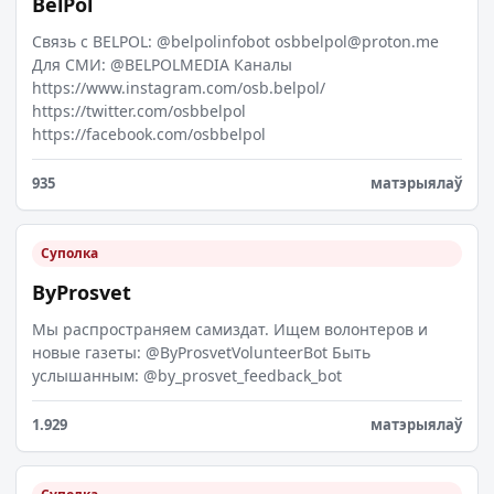
BelPol
Связь с BELPOL: @belpolinfobot
osbbelpol@proton.me
Для СМИ: @BELPOLMEDIA Каналы
https://www.instagram.com/osb.belpol/
https://twitter.com/osbbelpol
https://facebook.com/osbbelpol
935
матэрыялаў
Суполка
ByProsvet
Мы распространяем самиздат. Ищем волонтеров и
новые газеты: @ByProsvetVolunteerBot Быть
услышанным: @by_prosvet_feedback_bot
1.929
матэрыялаў