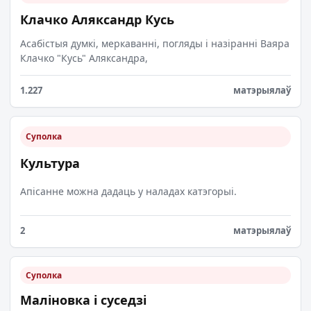
Клачко Аляксандр Кусь
Асабістыя думкі, меркаванні, погляды і назіранні Ваяра
Клачко "Кусь" Аляксандра,
1.227
матэрыялаў
Суполка
Культура
Апісанне можна дадаць у наладах катэгорыі.
2
матэрыялаў
Суполка
Маліновка і суседзі