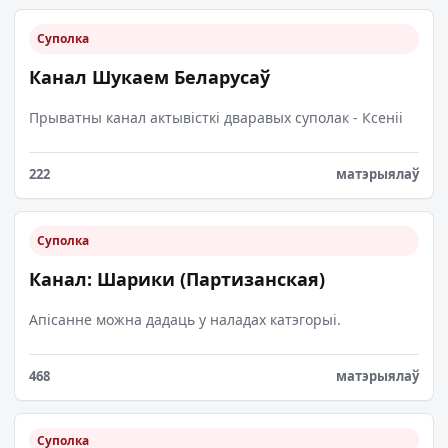
Суполка
Канал Шукаем Беларусаў
Прыватны канал актывісткі дваравых суполак - Ксеніі
222
матэрыялаў
Суполка
Канал: Шарики (Партизанская)
Апісанне можна дадаць у наладах катэгорыі.
468
матэрыялаў
Суполка