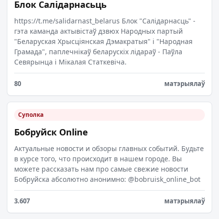
Блок Салідарнасьць
https://t.me/salidarnast_belarus Блок "Салідарнасць" -
гэта каманда актывістаў дзвюх Народных партый
"Беларуская Хрысціянская Дэмакратыя" і "Народная
Грамада", паплечнікаў беларускіх лідараў - Паўла
Севярынца і Мікалая Статкевіча.
80
матэрыялаў
Суполка
Бобруйск Online
Актуальные новости и обзоры главных событий. Будьте
в курсе того, что происходит в нашем городе. Вы
можете рассказать нам про самые свежие новости
Бобруйска абсолютно анонимно: @bobruisk_online_bot
3.607
матэрыялаў