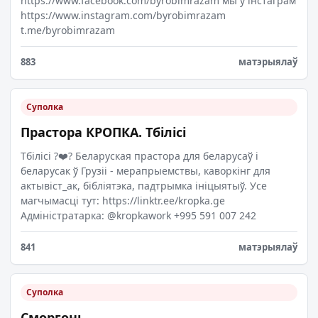
https://www.facebook.com/byrobimrazam мы ў інстаграм
https://www.instagram.com/byrobimrazam
t.me/byrobimrazam
883
матэрыялаў
Суполка
Прастора КРОПКА. Тбілісі
Тбілісі ?❤️? Беларуская прастора для беларусаў і
беларусак ў Грузіі - мерапрыемствы, каворкінг для
актывіст_ак, бібліятэка, падтрымка ініцыятыў. Усе
магчымасці тут: https://linktr.ee/kropka.ge
Адміністратарка: @kropkawork +995 591 007 242
841
матэрыялаў
Суполка
Сморгонь