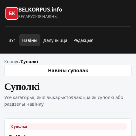
BELKORPUS.info
БК
БЕЛАРУСКІЯ НАВІНЫ
BY1
Навіны
Далучыцца
Рэдакцыя
Корпус
/
Суполкі
Навіны суполак
Суполкі
Усе катэгорыі, якія выкарыстоўваюцца як суполкі або
раздзелы навінаў.
Суполка