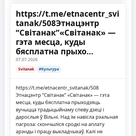
https://t.me/etnacentr_svi
tanak/508Этнацэнтр
“Світанак”«Світанак» —
гэта месца, куды
бясплатна прыхо…
07.07.2026
Svitanak
#Культура
https://t.me/etnacentr_svitanak/508
Этнацэнтр “Світанак” «Світанак» — гэта
месца, куды бясплатна прыходзяць
вучыцца традыцыйнаму спеву дзеці і
дарослыя ў Вільні. Над ім навісла рэальная
пагроза: скончыліся сродкі на аплату
арэнды і працу выкладчыкаў. Калі не