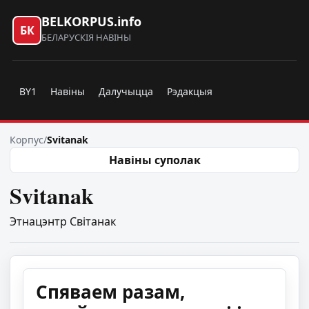
BELKORPUS.info
БК
БЕЛАРУСКІЯ НАВІНЫ
BY1
Навіны
Далучыцца
Рэдакцыя
Корпус
/
Svitanak
Навіны суполак
Svitanak
Этнацэнтр Світанак
Спяваем разам,