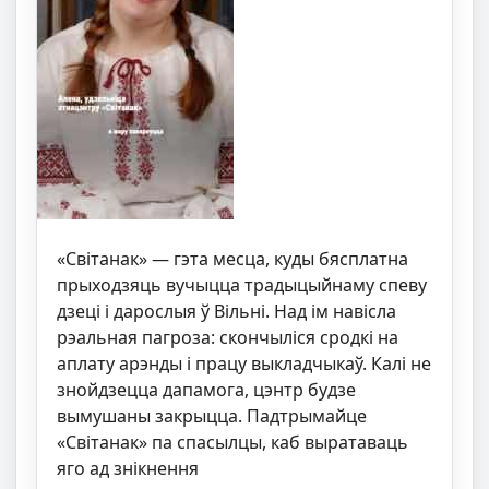
«Світанак» — гэта месца, куды бясплатна
прыходзяць вучыцца традыцыйнаму спеву
дзеці і дарослыя ў Вільні. Над ім навісла
рэальная пагроза: скончыліся сродкі на
аплату арэнды і працу выкладчыкаў. Калі не
знойдзецца дапамога, цэнтр будзе
вымушаны закрыцца. Падтрымайце
«Світанак» па спасылцы, каб выратаваць
яго ад знікнення