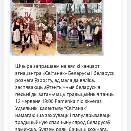
Шчыра запрашаем на вялікі канцэрт
этнацэнтра «Світанак» Беларусы і беларускі
рознага ўзросту, ад мала да вяліка,
заспяваюць аўтэнтычныя беларускія
песьні ды затаньчаць традыцыйныя танцы
12 чэрвеня 19:00 Pamėnkalnio skveras
Удзельнікі калектыву “Світанак”
намагаюцца захоўваць і папулярызаваць
традыцыйную спадчыну сярод беларусаў
замежжа. Будзем рады бачыць кожнага,