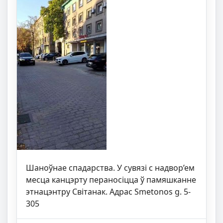
Шаноўнае спадарства. У сувязі с надвор’ем
месца канцэрту пераносіцца ў памяшканне
этнацэнтру Світанак. Адрас Smetonos g. 5-
305