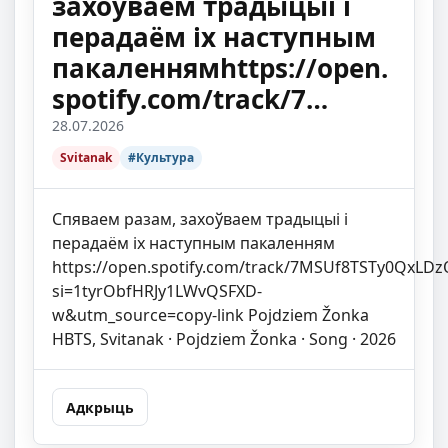
захоўваем традыцыі і
перадаём іх наступным
пакаленнямhttps://open.
spotify.com/track/7…
28.07.2026
Svitanak
#Культура
Спяваем разам, захоўваем традыцыі і
перадаём іх наступным пакаленням
https://open.spotify.com/track/7MSUf8TSTy0QxLDzQ
si=1tyrObfHRJy1LWvQSFXD-
w&utm_source=copy-link Pojdziem Žonka
HBTS, Svitanak · Pojdziem Žonka · Song · 2026
Адкрыць