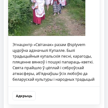
Этнацэнтр «Світанак» разам @splyvem
цудоўна адзначылі Купалле. Былі
традыцыйныя купальскія песні, карагоды,
пляценне вянкоў і пошукі папараць-кветкі.
Свята прайшло ў цёплай і сяброўскай
атмасферы, аб’яднаўшы ўсіх любоўю да
беларускай культуры і народных традыцый
Адкрыць