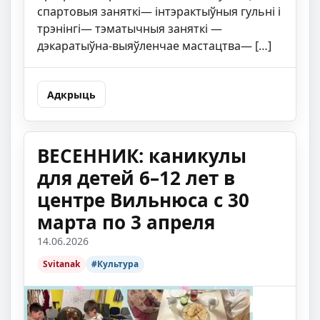
спартовыя заняткі— інтэрактыўныя гульні і
трэнінгі— тэматычныя заняткі —
дэкаратыўна-выяўленчае мастацтва— […]
Адкрыць
ВЕСЕННИК: каникулы
для детей 6–12 лет в
центре Вильнюса с 30
марта по 3 апреля
14.06.2026
Svitanak
#Культура