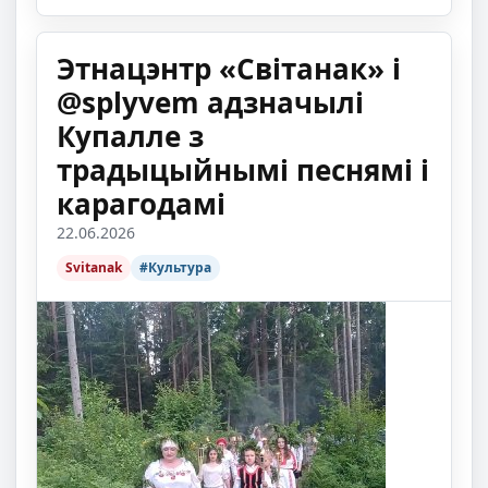
Этнацэнтр «Світанак» і
@splyvem адзначылі
Купалле з
традыцыйнымі песнямі і
карагодамі
22.06.2026
Svitanak
#Культура