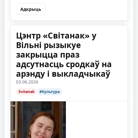
Адкрыць
Цэнтр «Світанак» у
Вільні рызыкуе
закрыцца праз
адсутнасць сродкаў на
арэнду і выкладчыкаў
03.06.2026
Svitanak
#Культура