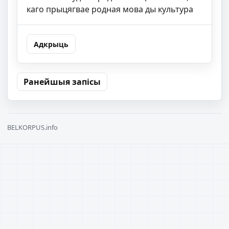
каго прыцягвае родная мова ды культура
Адкрыць
Навігацыя па запісах
Ранейшыя запісы
BELKORPUS.info