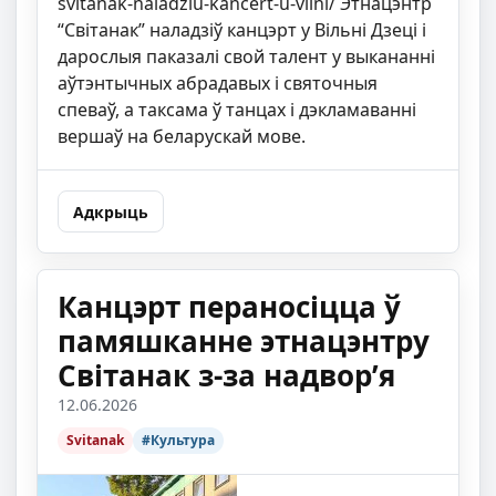
svitanak-naladziu-kancert-u-vilni/ Этнацэнтр
“Світанак” наладзіў канцэрт у Вільні Дзеці і
дарослыя паказалі свой талент у выкананні
аўтэнтычных абрадавых і святочныя
спеваў, а таксама ў танцах і дэкламаванні
вершаў на беларускай мове.
Адкрыць
Канцэрт пераносіцца ў
памяшканне этнацэнтру
Світанак з-за надвор’я
12.06.2026
Svitanak
#Культура