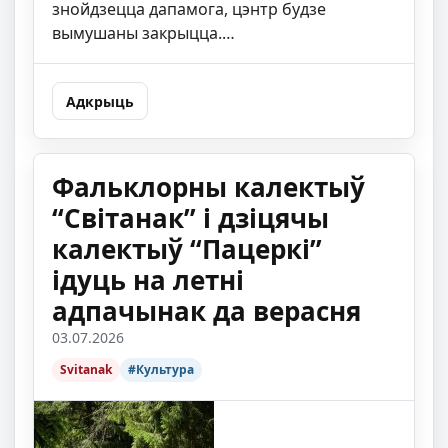
знойдзецца дапамога, цэнтр будзе
вымушаны закрыцца.…
Адкрыць
Фальклорны калектыў
“Світанак” і дзіцячы
калектыў “Пацеркі”
ідуць на летні
адпачынак да верасня
03.07.2026
Svitanak
#Культура