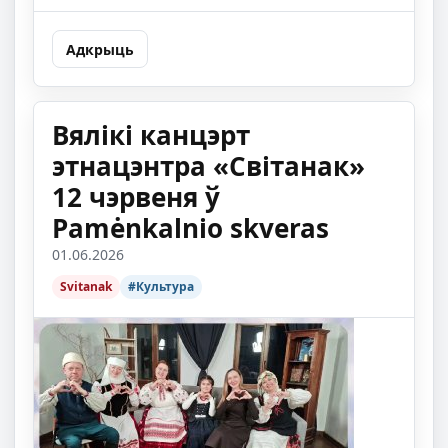
Адкрыць
Вялікі канцэрт
этнацэнтра «Світанак»
12 чэрвеня ў
Pamėnkalnio skveras
01.06.2026
Svitanak
#Культура