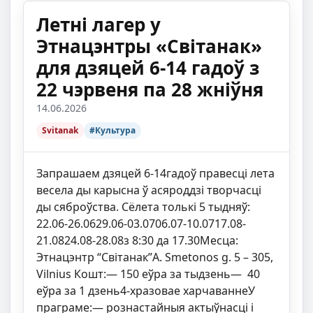
Летні лагер у
Этнацэнтры «Світанак»
для дзяцей 6-14 гадоў з
22 чэрвеня па 28 жніўня
14.06.2026
Svitanak
#Культура
Запрашаем дзяцей 6-14гадоў правесці лета
весела ды карысна ў асяроддзі творчасці
ды сяброўства. Сёлета толькі 5 тыдняў:
22.06-26.0629.06-03.0706.07-10.0717.08-
21.0824.08-28.08з 8:30 да 17.30Месца:
Этнацэнтр “Світанак”A. Smetonos g. 5 – 305,
Vilnius Кошт:— 150 еўра за тыдзень— 40
еўра за 1 дзень4-хразовае харчаваннеУ
праграме:— рознастайныя актыўнасці і