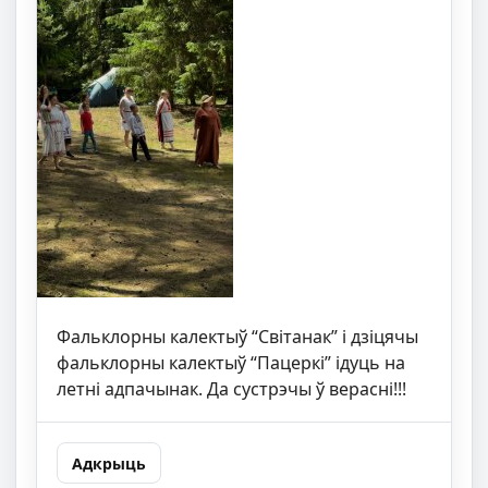
Фальклорны калектыў “Світанак” і дзіцячы
фальклорны калектыў “Пацеркі” ідуць на
летні адпачынак. Да сустрэчы ў верасні!!!
Адкрыць