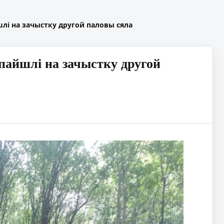
лі на зачыстку другой паловы сяла
пайшлі на зачыстку другой