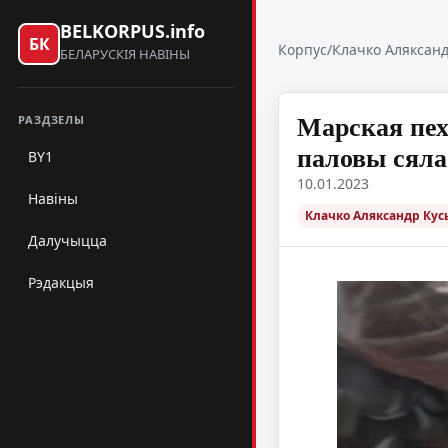
BELKORPUS.info
БК
Корпус
/
Клачко Аляксанд
БЕЛАРУСКІЯ НАВІНЫ
Марская пех
РАЗДЗЕЛЫ
паловы сяла
BY1
10.01.2023
Навіны
Клачко Аляксандр Кус
Далучыцца
Рэдакцыя