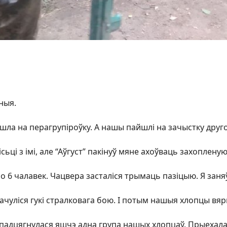
ныя.
шла на перагрупіроўку. А нашы пайшлі на зачыстку друг
ісьці з імі, але “Аўгуст” пакінуў мяне ахоўваць захоплен
 6 чалавек. Чацвера засталіся трымаць пазіцыю. Я заняў
пачуліся гукі стралковага бою. І потым нашыя хлопцы вяр
падцягнулася яшчэ адна група нашых хлопцаў. Прыехала Б