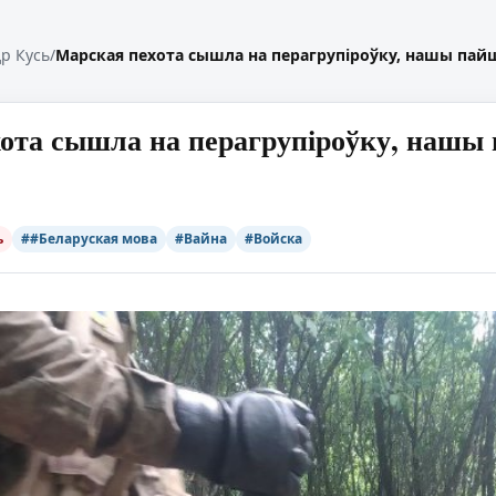
р Кусь
/
Марская пехота сышла на перагрупіроўку, нашы пайш
ота сышла на перагрупіроўку, нашы 
ь
##Беларуская мова
#Вайна
#Войска