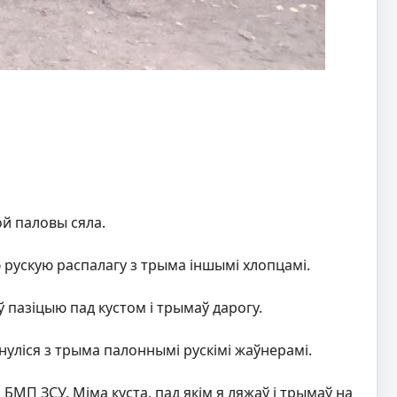
ой паловы сяла.
ую рускую распалагу з трыма іншымі хлопцамі.
 пазіцыю пад кустом і трымаў дарогу.
нуліся з трыма палоннымі рускімі жаўнерамі.
МП ЗСУ. Міма куста, пад якім я ляжаў і трымаў на