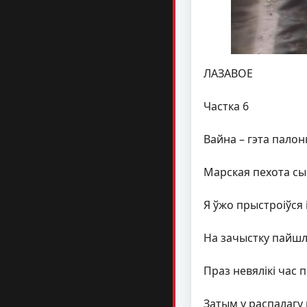
ЛАЗАВОЕ
Частка 6
Вайна – гэта палон
Марская пехота сы
Я ўжо прыстроіўся 
На зачыстку пайшло
Праз невялікі час 
Затым у распалагу 