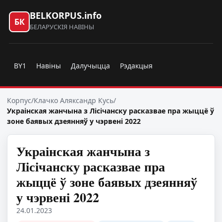
BELKORPUS.info
БК
БЕЛАРУСКІЯ НАВІНЫ
BY1
Навіны
Далучыцца
Рэдакцыя
Корпус
/
Клачко Аляксандр Кусь
/
Украінская жанчына з Лісічанску расказвае пра жыццё ў
зоне баявых дзеянняў у чэрвені 2022
Украінская жанчына з
Лісічанску расказвае пра
жыццё ў зоне баявых дзеянняў
у чэрвені 2022
24.01.2023