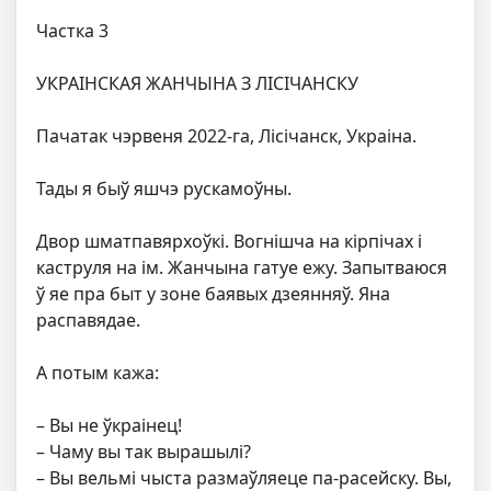
Частка 3
УКРАІНСКАЯ ЖАНЧЫНА З ЛІСІЧАНСКУ
Пачатак чэрвеня 2022-га, Лісічанск, Украіна.
Тады я быў яшчэ рускамоўны.
Двор шматпавярхоўкі. Вогнішча на кірпічах і
каструля на ім. Жанчына гатуе ежу. Запытваюся
ў яе пра быт у зоне баявых дзеянняў. Яна
распавядае.
А потым кажа:
– Вы не ўкраінец!
– Чаму вы так вырашылі?
– Вы вельмі чыста размаўляеце па-расейску. Вы,