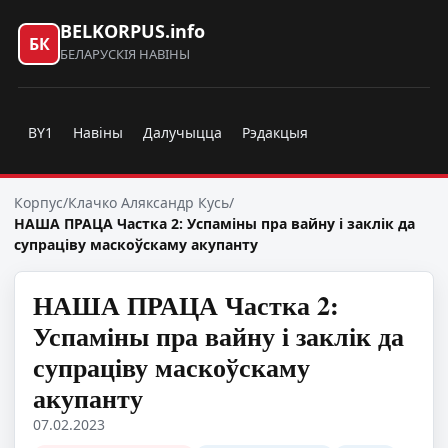
BELKORPUS.info
БК
БЕЛАРУСКІЯ НАВІНЫ
BY1
Навіны
Далучыцца
Рэдакцыя
Корпус
/
Клачко Аляксандр Кусь
/
НАША ПРАЦА Частка 2: Успаміны пра вайну і заклік да
супраціву маскоўскаму акупанту
НАША ПРАЦА Частка 2:
Успаміны пра вайну і заклік да
супраціву маскоўскаму
акупанту
07.02.2023