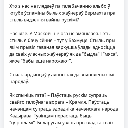
Хто з нас не глядзеў па тэлебачанню альбо ў
ютубе ўспаміны былых жаўнераў Вермахта пра
стыль вядзення вайны рускімі?
Час ідзе. У Масковіі нічога не змянілася. Гэты
стыль я бачу сёння – тут у Бахмуце. Стыль, пры
якім прывілігаваная вярхушка ўлады адносіцца
да сваіх уласных жаўнераў як да “быдла” і “мяса”,
якое “бабы ещё нарожают”.
Стыль ардынцаў у адносінах да зняволеных імі
народаў.
Як спыніць гэта? – Паўстаць рускім супраць
свайго галоўнага ворага – Крамля. Паўстаць
чачэнцам супраць здрадніка чачэнскага народа
Кадырава. Тувінцам перастаць быць
“цярпіламі”. Беларусам узяць прыклад са сваіх