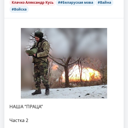
Клачко Аляксандр Кусь
##Беларуская мова
#Вайна
#Войска
НАША “ПРАЦА”
Частка 2