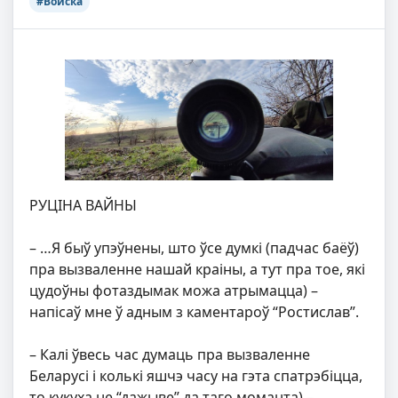
#Войска
РУЦІНА ВАЙНЫ
– …Я быў упэўнены, што ўсе думкі (падчас баёў)
пра вызваленне нашай краіны, а тут пра тое, які
цудоўны фотаздымак можа атрымацца) –
напісаў мне ў адным з каментароў “Ростислав”.
– Калі ўвесь час думаць пра вызваленне
Беларусі і колькі яшчэ часу на гэта спатрэбіцца,
то кукуха не “дажыве” да таго моманта) –