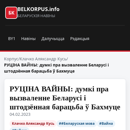
BELKORPUS.info
БК
БЕЛАРУСКІЯ НАВІНЫ
BY1
Навіны
Далучыцца
Рэдакцыя
Корпус
/
Клачко Аляксандр Кусь
/
РУЦІНА ВАЙНЫ: думкі пра вызваленне Беларусі і
штодзённая барацьба ў Бахмуце
РУЦІНА ВАЙНЫ: думкі пра
вызваленне Беларусі і
штодзённая барацьба ў Бахмуце
04.02.2023
Клачко Аляксандр Кусь
##Беларуская мова
#Вайна