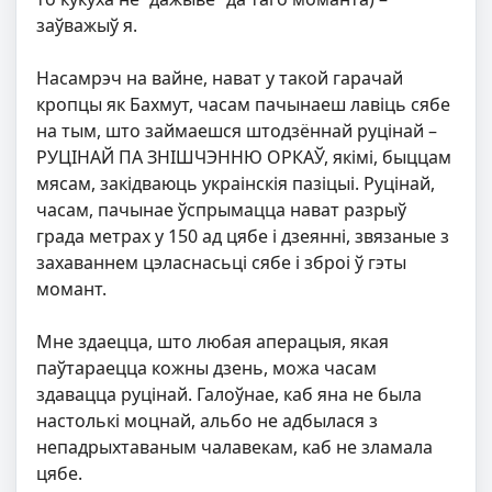
заўважыў я.
Насамрэч на вайне, нават у такой гарачай
кропцы як Бахмут, часам пачынаеш лавіць сябе
на тым, што займаешся штодзённай руцінай –
РУЦІНАЙ ПА ЗНІШЧЭННЮ ОРКАЎ, якімі, быццам
мясам, закідваюць украінскія пазіцыі. Руцінай,
часам, пачынае ўспрымацца нават разрыў
града метрах у 150 ад цябе і дзеянні, звязаные з
захаваннем цэласнасьці сябе і зброі ў гэты
момант.
Мне здаецца, што любая аперацыя, якая
паўтараецца кожны дзень, можа часам
здавацца руцінай. Галоўнае, каб яна не была
настолькі моцнай, альбо не адбылася з
непадрыхтаваным чалавекам, каб не зламала
цябе.