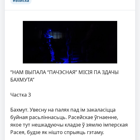
#Войска
“НАМ ВЫПАЛА “ПАЧЭСНАЯ” МІСІЯ ПА ЗДАЧЫ
БАХМУТА”
Частка 3
Бахмут. Увесну на палях пад ім закаласіцца
буйная расьліннасьць. Расейскае ўгнаенне,
якое тут нешкадуючы кладзе ў зямлю імперская
Расея, будзе як нішто спрыяць гэтаму.