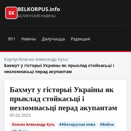
BELKORPUS.info
БК
БЕЛАРУСКІЯ НАВІНЫ
BY1
Навіны
Далучыцца
Рэдакцыя
Корпус
/
Клачко Аляксандр Кусь
/
Бахмут у гісторыі Украіны як прыклад стойкасьці і
незломнасьці перад акупантам
Бахмут у гісторыі Украіны як
прыклад стойкасьці і
незломнасьці перад акупантам
05.02.2023
Клачко Аляксандр Кусь
##Беларуская мова
#Вайна