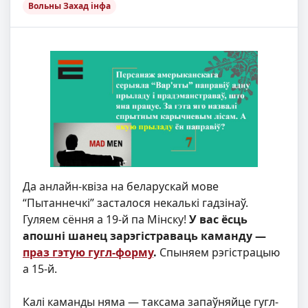
Вольны Захад інфа
Да анлайн-квіза на беларускай мове
“Пытаннечкі” засталося некалькі гадзінаў.
Гуляем сёння а 19-й па Мінску!
У вас ёсць
апошні шанец зарэгістраваць каманду —
праз гэтую гугл-форму
.
Спыняем рэгістрацыю
а 15-й.
Калі каманды няма — таксама запаўняйце гугл-