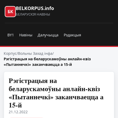
BELKORPUS.info
БК
БЕЛАРУСКІЯ НАВІНЫ
BY1
Навіны
Далучыцца
Рэдакцыя
Корпус
/
Вольны Захад інфа
/
Рэгістрацыя на беларускамоўны анлайн-квіз
«Пытаннечкі» заканчваецца а 15-й
Рэгістрацыя на
беларускамоўны анлайн-квіз
«Пытаннечкі» заканчваецца а
15-й
21.12.2022