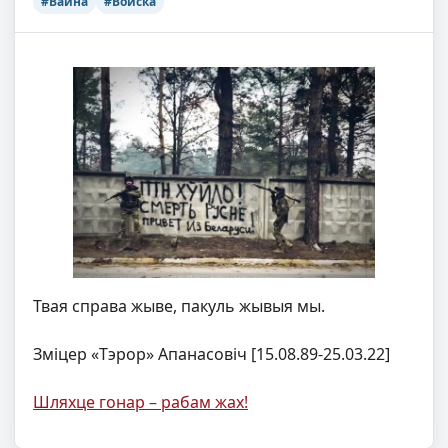
#Вайна
#Войска
Твая справа жыве, пакуль жывыя мы.
Зміцер «Тэрор» Апанасовіч [15.08.89-25.03.22]
Шляхце гонар – рабам жах!