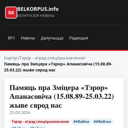
BELKORPUS.info
БК
БЕЛАРУСКІЯ НАВІНЫ
BY1
Навіны
Далучыцца
Рэдакцыя
Корпус
/
Тэрор - атрад спецпрызначэння
/
Памяць пра Зміцера «Тэрор» Апанасовіча (15.08.89-
25.03.22) жыве сярод нас
Памяць пра Зміцера «Тэрор»
Апанасовіча (15.08.89-25.03.22)
жыве сярод нас
25.03.2024
Тэрор - атрад спецпрызначэння
##Вайна
##Войска