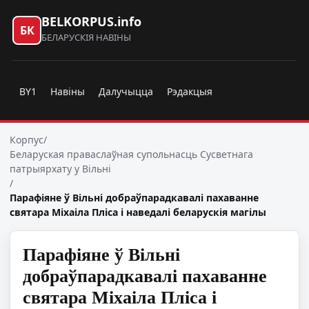
BELKORPUS.info
БК
БЕЛАРУСКІЯ НАВІНЫ
BY1
Навіны
Далучыцца
Рэдакцыя
Корпус
/
Беларуская праваслаўная супольнасць Сусветнага
патрыярхату у Вільні
/
Парафіяне ў Вільні добраўпарадкавалі пахаванне
святара Міхаіла Пліса і наведалі беларускія магілы
Парафіяне ў Вільні
добраўпарадкавалі пахаванне
святара Міхаіла Пліса і