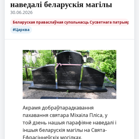
наведалі беларускія магілы
30.06.2026
Беларуская праваслаўная супольнасць Сусветнага патрыярхату 
#Царква
Акрамя добраўпарадкавання
пахавання святара Міхаіла Пліса, у
той дзень нашыя парафіяне наведалі і
іншыя беларускія магілы на Свята-
Ефрасіннеўскіх могілках.