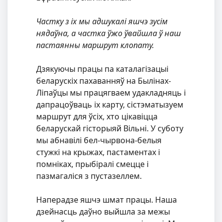
Частку з іх мы адшукалі яшчэ зусім
нядаўна, а частка ўжо ўвайшла ў наш
пастаянны маршрут клопату.
Дзякуючы працы па каталагізацыі
беларускіх пахаванняў на Былінах-
Ліпаўцы мы працягваем удакладняць і
дапрацоўваць іх карту, сістэматызуем
маршрут для ўсіх, хто цікавіцца
беларускай гісторыяй Вільні. У суботу
мы абнавілі бел-чырвона-белыя
стужкі на крыжах, пастаментах і
помніках, прыбіралі смецце і
пазмагаліся з пустазеллем.
Наперадзе яшчэ шмат працы. Наша
дзейнасць даўно выйшла за межы