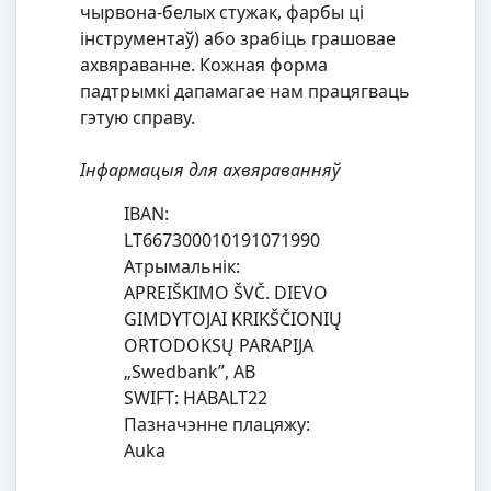
чырвона-белых стужак, фарбы ці
інструментаў) або зрабіць грашовае
ахвяраванне. Кожная форма
падтрымкі дапамагае нам працягваць
гэтую справу.
Інфармацыя для ахвяраванняў
IBAN:
LT667300010191071990
Атрымальнік:
APREIŠKIMO ŠVČ. DIEVO
GIMDYTOJAI KRIKŠČIONIŲ
ORTODOKSŲ PARAPIJA
„Swedbank”, AB
SWIFT: HABALT22
Пазначэнне плацяжу:
Auka