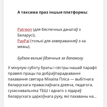
А таксама праз іншыя платформы
:
Patreon
(для бяспечных данатаў з
Беларусі),
PayPal
(толькі для ахвяраванняў з-за
мяжы).
Будзем вельмі ўдзячныя за дапамогу.
У мінулую суботу браты і сёстры нашай парафіі
правялі працы па добраўпарадкаванні
пахавання святара Міхаіла Пліса — выбітнага
беларускага праваслаўнага дзеяча, педагога,
сузаснавальніка ТБШ і аднаго з лідараў
беларускага царкоўнага руху, які пахаваны на…