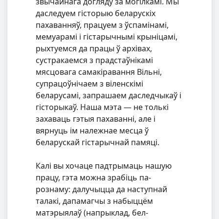
звычайнага догляду за могілкамі. Мы
даследуем гісторыю беларускіх
пахаванняў, працуем з ўспамінамі,
мемуарамі і гістарычнымі крыніцамі,
рыхтуемся да працы ў архівах,
сустракаемся з прадстаўнікамі
мясцовага самакіравання Вільні,
супрацоўнічаем з віленскімі
беларусамі, запрашаем даследчыкаў і
гісторыкаў. Наша мэта — не толькі
захаваць гэтыя пахаванні, але і
вярнуць ім належнае месца ў
беларускай гістарычнай памяці.
Калі вы хочаце падтрымаць нашую
працу, гэта можна зрабіць па-
рознаму: далучыцца да наступнай
талакі, дапамагчы з набыццём
матэрыялаў (напрыклад, бел-