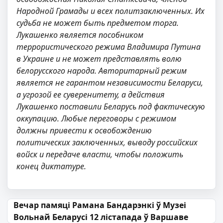
Народной Грамады и всех политзаключенных. Их
судьба не может быть предметом торга.
Лукашенко является пособником
террористического режима Владимира Путина
в Украине и не может представлять волю
белорусского народа. Авторитарный режим
является не гарантом независимости Беларуси,
а угрозой ее суверенитету, а действия
Лукашенко поставили Беларусь под фактическую
оккупацию. Любые переговоры с режимом
должны привести к освобождению
политических заключенных, выводу российских
войск и передаче власти, чтобы положить
конец диктатуре.
Навігацыя па запісах
Вечар памяці Рамана Бандарэнкі ў Музеі
Вольнай Беларусі 12 лістапада ў Варшаве