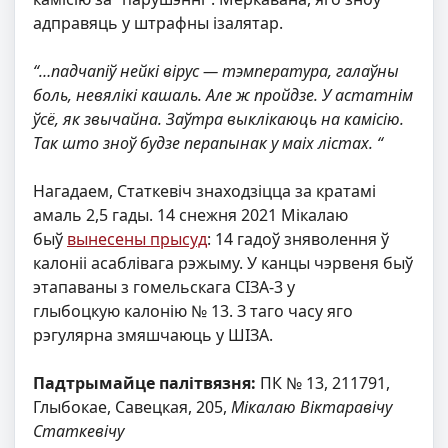
адправяць у штрафны ізалятар.
“…падчапіў нейкі вірус — тэмпература, галаўны
боль, невялікі кашаль. Але ж пройдзе. У астатнім
ўсё, як звычайна. Заўтра выклікаюць на камісію.
Так што зноў будзе перапынак у маіх лістах. “
Нагадаем, Статкевіч знаходзіцца за кратамі
амаль 2,5 гады. 14 снежня 2021
Мікалаю
быў
вынесены прысуд
: 14 гадоў зняволення ў
калоніі асаблівага рэжыму. У канцы чэрвеня быў
этапаваны з гомельскага СІЗА-3 у
глыбоцкую калонію № 13. З таго часу яго
рэгулярна змяшчаюць у ШІЗА.
Падтрымайце палітвязня:
ПК № 13, 211791,
Глыбокае, Савецкая, 205,
Мікалаю Віктаравічу
Статкевічу