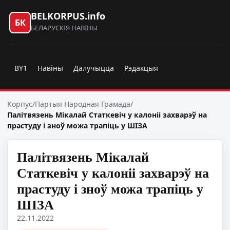
BELKORPUS.info
БК
БЕЛАРУСКІЯ НАВІНЫ
BY1
Навіны
Далучыцца
Рэдакцыя
Корпус
/
Партыя Народная Грамада
/
Палітвязень Мікалай Статкевіч у калоніі захварэў на
прастуду і зноў можа трапіць у ШІЗА
Палітвязень Мікалай
Статкевіч у калоніі захварэў на
прастуду і зноў можа трапіць у
ШІЗА
22.11.2022