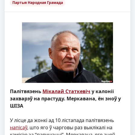
Партыя Народная Грамада
Палітвязень
Мікалай Статкевіч
у калоніі
захварэў на прастуду. Меркавана, ён зноў у
ШІЗА
У лісце да жонкі ад 10 лістапада палітвязень
напісаў
, што яго ў чарговы раз выклікалі на
камісію за “парушэнні”. Меркавана, яго зноў