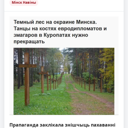
Мінск Навіны
Прапаганда заклікала знішчыць пахаванні