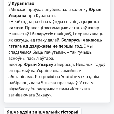
ў Курапатах
«Мінская праўда» апублікавала калонку
Юрыя
Уварава
пра Курапаты.
«Неабходна раз і назаўжды спыніць
цырк на
касцях
. Правесці эксгумацыю астанкаў ахвяр
фашыстаў і беларускіх паліцаяў, і перапахаваць,
як кажуць, ад граху далей.
Беларусы чакаюць
гэтага ад дзяржавы не першы год.
І мы
спадзяемся быць пачутымі», – так гучыць
асноўны пасыл аўтара.
Блогер
Юрый Увараў
з Берасця. Некалькі гадоў
ён пражыў ва Украіне «па сямейным
абставінам». Яго ролікі на Youtube у сярэднім
набіраюць каля 5 тысяч праглядаў. У сваім
відэаблогу ён раскрывае тэмы «Кепскага
загніваючага Захаду».
Навігацыя па запісах
Яшчэ адзін знішчальнік гісторыі