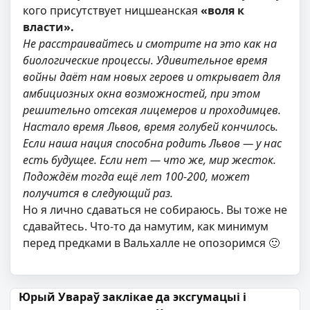
кого присутствует ницшеанская
«воля к
власти».
Не расстраивайтесь и смотрите на это как на
биологические процессы. Удивительное время
войны даёт нам новых героев и открывает для
амбициозных окна возможностей, при этом
решительно отсекая лицемеров и проходимцев.
Настало время Львов, время голубей кончилось.
Если наша нация способна родить Львов — у нас
есть будущее. Если нет — что же, мир жесток.
Подождём тогда ещё лет 100-200, может
получится в следующий раз.
Но я лично сдаваться не собираюсь. Вы тоже не
сдавайтесь. Что-то да намутим, как минимум
перед предками в Вальхалле не опозоримся 🙂
Навігацыя па запісах
Юрый Увараў заклікае да эксгумацыі і