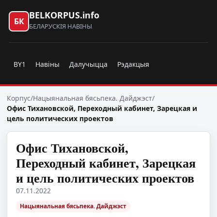
BELKORPUS.info
БК
БЕЛАРУСКІЯ НАВІНЫ
BY1
Навіны
Далучыцца
Рэдакцыя
Корпус
/
Нацыянальная бясьпека. Дайджэст
/
Офис Тихановской, Переходный кабинет, Зарецкая и
цель политических проектов
Офис Тихановской,
Переходный кабинет, Зарецкая
и цель политических проектов
07.11.2022
Нацыянальная бясьпека. Дайджэст