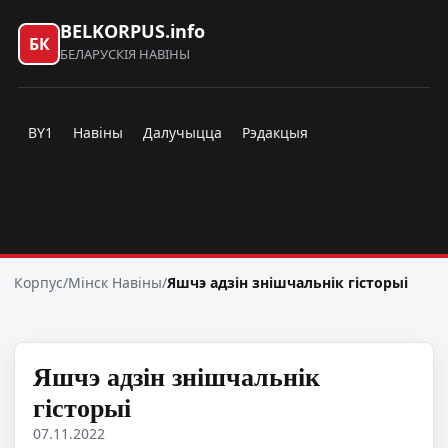
BELKORPUS.info
БК
БЕЛАРУСКІЯ НАВІНЫ
BY1
Навіны
Далучыцца
Рэдакцыя
Корпус
/
Мінск Навіны
/
Яшчэ адзін знішчальнік гісторыі
Яшчэ адзін знішчальнік
гісторыі
07.11.2022