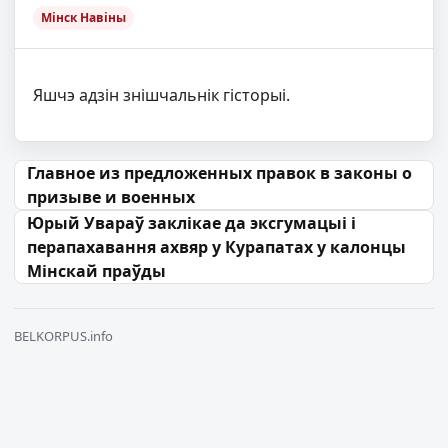
Мінск Навіны
Яшчэ адзін знішчальнік гісторыі.
Навігацыя па запісах
Главное из предложенных правок в законы о
призыве и военных
Юрый Увараў заклікае да эксгумацыі і
перапахавання ахвяр у Курапатах у калонцы
Мінскай праўды
BELKORPUS.info