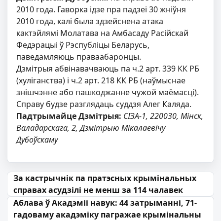
2010 года. Гаворка ідзе пра падзеі 30 жніўня
2010 года, калі была здзейснена атака
кактэйлямі Молатава на Амбасаду Расійскай
Федэрацыі ў Рэспубліцы Беларусь,
паведамляюць праваабаронцы.
Дзмітрыя абвінавачваюць па ч.2 арт. 339 КК РБ
(хуліганства) і ч.2 арт. 218 КК РБ (наўмыснае
знішчэнне або пашкоджанне чужой маёмасці).
Справу будзе разглядаць суддзя Алег Каляда.
Падтрымайце Дзмітрыя:
СІЗА-1, 220030, Мінск,
Валадарскага, 2, Дзмітрыю Мікалаевічу
Дубоўскаму
Навігацыя па запісах
За кастрычнік па пратэсных крымінальных
справах асудзілі не менш за 114 чалавек
Аблава ў Акадэміі навук: 44 затрыманні, 71-
гадоваму акадэміку пагражае крымінальны