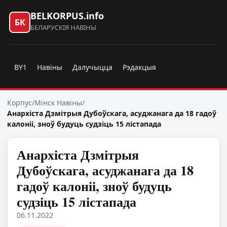
BELKORPUS.info
БК
БЕЛАРУСКІЯ НАВІНЫ
BY1
Навіны
Далучыцца
Рэдакцыя
Корпус
/
Мінск Навіны
/
Анархіста Дзмітрыя Дубоўскага, асуджанага да 18 гадоў
калоніі, зноў будуць судзіць 15 лістапада
Анархіста Дзмітрыя
Дубоўскага, асуджанага да 18
гадоў калоніі, зноў будуць
судзіць 15 лістапада
06.11.2022