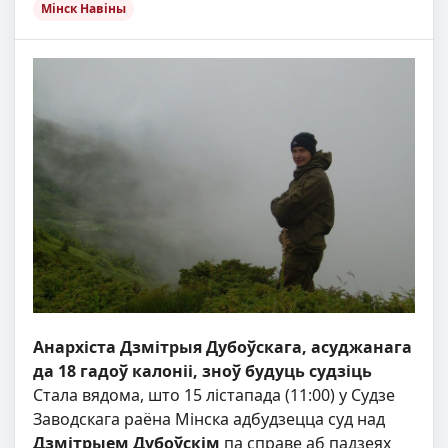
Мінск Навіны
Анархіста Дзмітрыя Дубоўскага, асуджанага
да 18 гадоў калоніі, зноў будуць судзіць
Стала вядома, што 15 лістапада (11:00) у Судзе
Заводскага раёна Мінска адбудзецца суд над
Дзмітрыем Дубоўскім
па справе аб падзеях