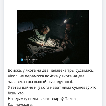
Войска, у якога на два чалавека тры судзімасці,
ніколі не пераможа войска ў якога на два
чалавека тры вышэйшыя адукацыі.
У гэтай вайне ні ў кога нават няма сумневаў хто
ёсць хто.
На здымку вольны час ваяроў Палка
Каліноўскага.