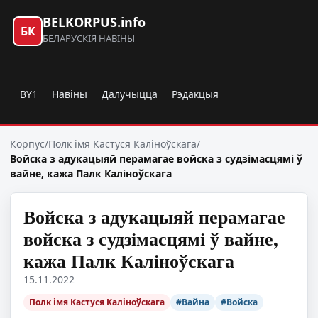
BELKORPUS.info
БК
БЕЛАРУСКІЯ НАВІНЫ
BY1
Навіны
Далучыцца
Рэдакцыя
Корпус
/
Полк імя Кастуся Каліноўскага
/
Войска з адукацыяй перамагае войска з судзімасцямі ў
вайне, кажа Палк Каліноўскага
Войска з адукацыяй перамагае
войска з судзімасцямі ў вайне,
кажа Палк Каліноўскага
15.11.2022
Полк імя Кастуся Каліноўскага
#Вайна
#Войска