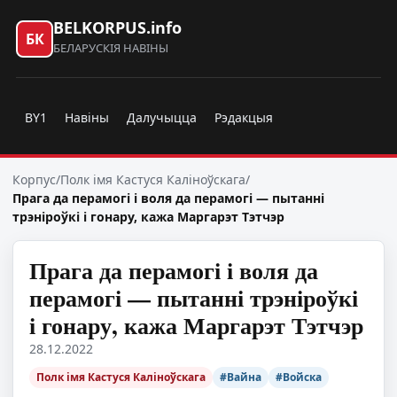
BELKORPUS.info
БК
БЕЛАРУСКІЯ НАВІНЫ
BY1
Навіны
Далучыцца
Рэдакцыя
Корпус
/
Полк імя Кастуся Каліноўскага
/
Прага да перамогі і воля да перамогі — пытанні
трэніроўкі і гонару, кажа Маргарэт Тэтчэр
Прага да перамогі і воля да
перамогі — пытанні трэніроўкі
і гонару, кажа Маргарэт Тэтчэр
28.12.2022
Полк імя Кастуся Каліноўскага
#Вайна
#Войска