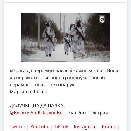
«Прага да перамогі палае ў кожным з нас. Воля
да перамогі – пытанне трэніроўкі. Спосаб
перамогі – пытанне гонару»
Маргарэт Тэтчэр
ДАЛУЧЫЦЦА ДА ПАЛКА:
@BelarusAndUkraineBot
– чат-бот тэлеграм
Twitter
|
YouTube
|
TikTok
|
Instagram
|
Krama
|