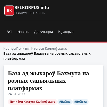
BELKORPUS.info
БК
БЕЛАРУСКІЯ НАВІНЫ
BY1
Навіны
Далучыцца
Рэдакцыя
Корпус
/
Полк імя Кастуся Каліноўскага
/
База ад жыхароў Бахмута на розных сацыяльных
платформах
База ад жыхароў Бахмута на
розных сацыяльных
платформах
24.01.2023
Полк імя Кастуся Каліноўскага
#Вайна
#Войска