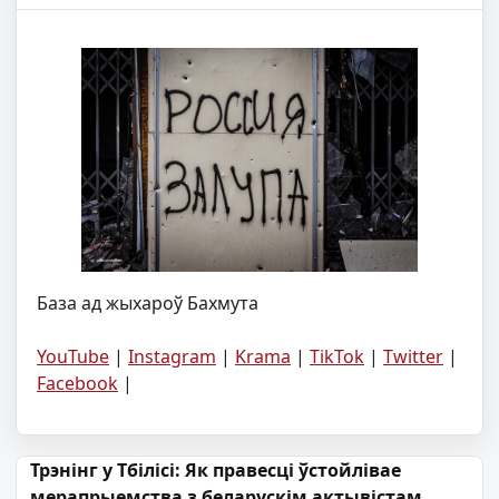
База ад жыхароў Бахмута
YouTube
|
Instagram
|
Krama
|
TikTok
|
Twitter
|
Facebook
|
Навігацыя па запісах
Трэнінг у Тбілісі: Як правесці ўстойлівае
мерапрыемства з беларускім актывістам