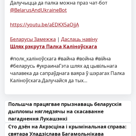
Далучыцца да палка можна праз чат-бот
@BelarusAndUkraineBot
https://youtu.be/aEDKX5aQjjA
Беларусы Замежжа
|
Даслаць навіну
Шлях рэкрута Палка Каліноўскага
#полк_каліноўскага #вайна #война #війна
#беларусь #украинаГэта шлях ад цывільнага
чалавека да сапраўднага ваяра ў шэрагах Палка
Каліноўскага.Далучайся да тых…
Навігацыя па запісах
Польшча працягвае прызнаваць беларускія
дыпломы нягледзячы на скасаванне
пагаднення Лукашэнкі
Сто дзён на Акрэсціна і крымінальная справа:
святара Уладзіслава Багамольнікава