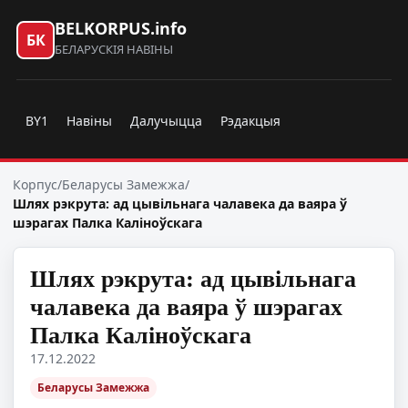
BELKORPUS.info
БК
БЕЛАРУСКІЯ НАВІНЫ
BY1
Навіны
Далучыцца
Рэдакцыя
Корпус
/
Беларусы Замежжа
/
Шлях рэкрута: ад цывільнага чалавека да ваяра ў
шэрагах Палка Каліноўскага
Шлях рэкрута: ад цывільнага
чалавека да ваяра ў шэрагах
Палка Каліноўскага
17.12.2022
Беларусы Замежжа