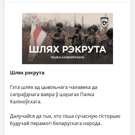
Шлях рэкрута
Гэта шлях ад цывільнага чалавека да
сапраўднага ваяра ў шэрагах Палка
Каліноўскага.
Далучайся да тых, хто піша сучасную гісторыю
будучай перамогі беларускага народа.