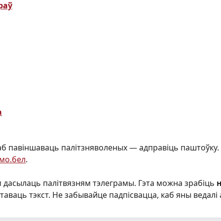
раў
а
б павіншаваць палітзняволеных — адправіць паштоўку.
мо.бел
.
 дасылаць палітвязням тэлеграмы. Гэта можна зрабіць
ктаваць тэкст. Не забывайце падпісвацца, каб яны ведалі 