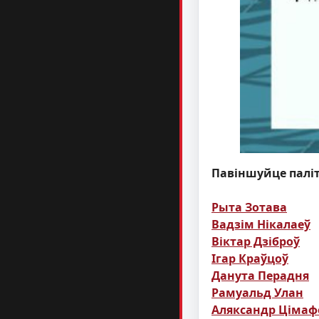
Павіншуйце паліт
Рыта Зотава
Вадзім Нікалаеў
Віктар Дзіброў
Ігар Краўцоў
Данута Перадня
Рамуальд Улан
Аляксандр Цімаф