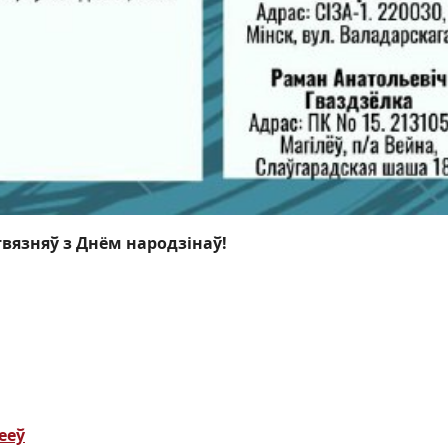
вязняў з Днём народзінаў!
ееў