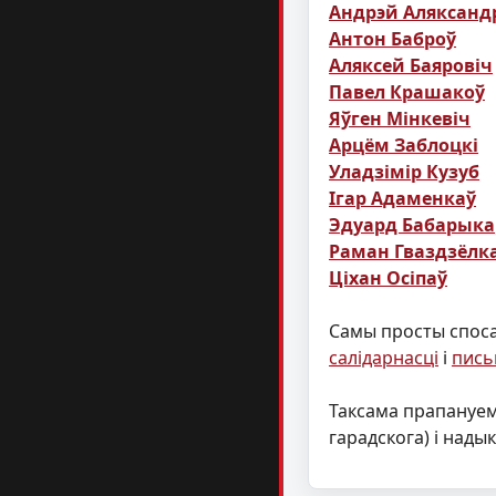
Андрэй Аляксанд
Антон Баброў
Аляксей Баяровіч
Павел Крашакоў
Яўген Мінкевіч
Арцём Заблоцкі
Уладзімір Кузуб
Ігар Адаменкаў
Эдуард Бабарыка
Раман Гваздзёлк
Ціхан Осіпаў
Самы просты споса
салідарнасці
і
пись
Таксама прапануем
гарадскога) і нады