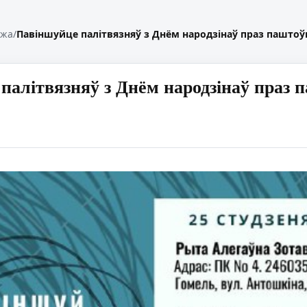
жжа
/
Павіншуйце палітвязняў з Днём народзінаў праз паштоўк
палітвязняў з Днём народзінаў праз п