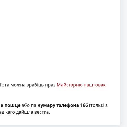
 Гэта можна зрабіць праз
Майстэрню паштовак
на пошце
або па
нумару тэлефона 166
(толькі з
ад каго дайшла вестка.