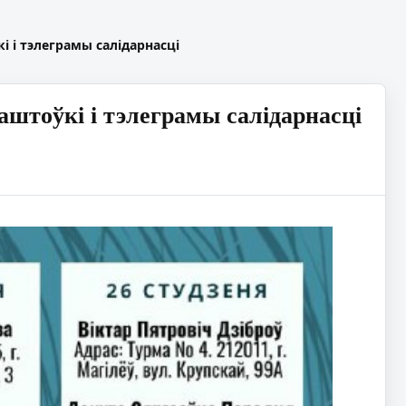
і і тэлеграмы салідарнасці
аштоўкі і тэлеграмы салідарнасці