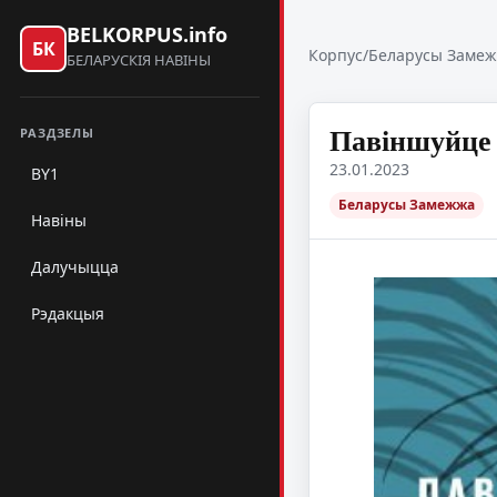
BELKORPUS.info
БК
Корпус
/
Беларусы Заме
БЕЛАРУСКІЯ НАВІНЫ
Павіншуйце 
РАЗДЗЕЛЫ
23.01.2023
BY1
Беларусы Замежжа
Навіны
Далучыцца
Рэдакцыя