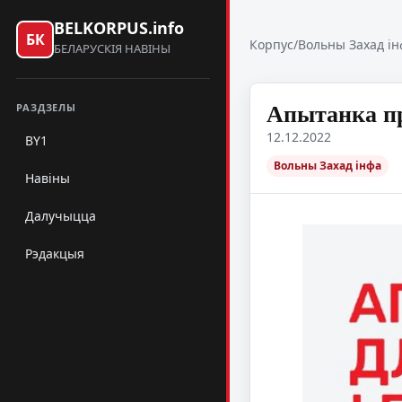
BELKORPUS.info
БК
Корпус
/
Вольны Захад ін
БЕЛАРУСКІЯ НАВІНЫ
Апытанка пр
РАЗДЗЕЛЫ
12.12.2022
BY1
Вольны Захад інфа
Навіны
Далучыцца
Рэдакцыя