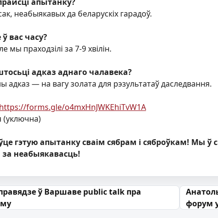
прайсці
апытанку?
сак, неабыякавых да беларускіх гарадоў.
 ў вас часу?
е мы праходзілі за 7-9 хвілін.
штосьці адказ аднаго чалавека?
ны адказ — на вагу золата для рэзультатаў даследвання.
https://forms.gle/o4mxHnJWKEhiTvW1A
я (уключна)
аўце гэтую апытанку сваім сябрам і сяброўкам! Мы ў 
і за неабыякавасць!
 запісах
правядзе ў Варшаве public talk пра
Анатоль
ўму
форум 