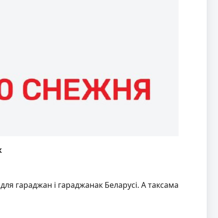
к
і
для гараджан і гараджанак Беларусі.
А таксама