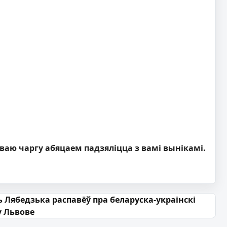
сваю чаргу абяцаем падзяліцца з вамі вынікамі.
 Лябедзька распавёў пра беларуска-украінскі
у Львове