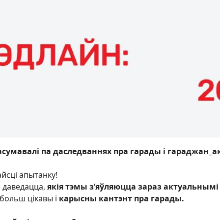
асумавалі па даследваннях пра гарады і гараджан_а
йсці апытанку!
 даведацца,
якія тэмы з’яўляюцца зараз актуальным
 больш цікавы і
карысны кантэнт пра гарады.