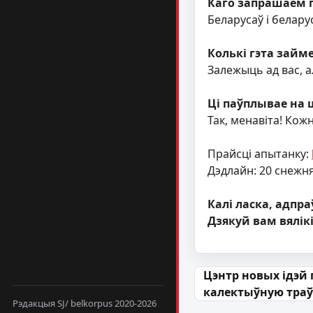
Каго запрашаем 
Беларусаў і белару
Колькі гэта займе
Залежыць ад вас, ал
Ці паўплывае на 
Так, менавіта! Кож
Прайсці апытанку:
Дэдлайн: 20 снежн
Калі ласка, адпр
Дзякуй вам вялік
Навігацыя па
Цэнтр новых ідэй 
калектыўную тра
Рэдакцыя SJ/ belkorpus 2020-2026