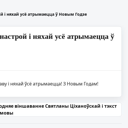
ой і няхай усё атрымаецца ў Новым Годзе
 настрой і няхай усё атрымаецца ў
аву і няхай ўсё атрымаецца! З Новым Годам!
одняе віншаванне Святланы Ціханоўскай і тэкст
амовы