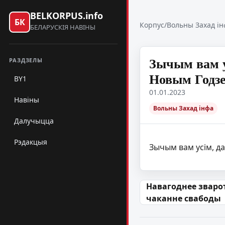
BELKORPUS.info
БК
Корпус
/
Вольны Захад ін
БЕЛАРУСКІЯ НАВІНЫ
Зычым вам ус
РАЗДЗЕЛЫ
Новым Годз
BY1
01.01.2023
Навіны
Вольны Захад інфа
Далучыцца
Рэдакцыя
Зычым вам усім, да
Навігацыя па
Навагоднее зварот
чаканне свабоды