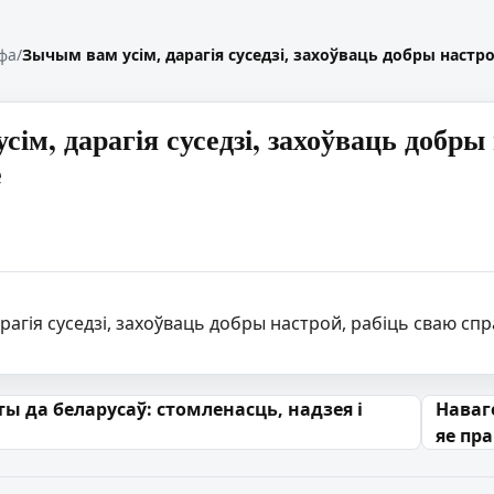
фа
/
Зычым вам усім, дарагія суседзі, захоўваць добры настр
ім, дарагія суседзі, захоўваць добры
е
рагія суседзі, захоўваць добры настрой, рабіць сваю спр
 запісах
ы да беларусаў: стомленасць, надзея і
Наваг
яе пр