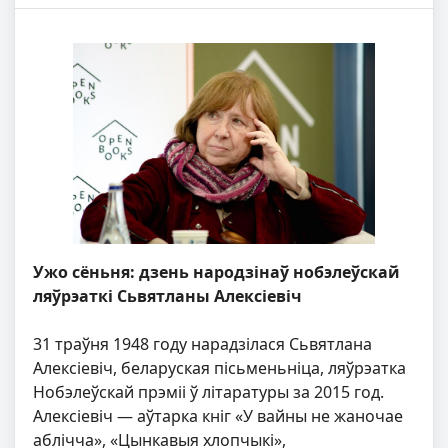
Ужо сёньня: дзень народзінаў нобэлеўскай
ляўрэаткі Сьвятланы Алексіевіч
31 траўня 1948 году нарадзілася Сьвятлана
Алексіевіч, беларуская пісьменьніца, ляўрэатка
Нобэлеўскай прэміі ў літаратуры за 2015 год.
Алексіевіч — аўтарка кніг «У вайны не жаночае
аблічча», «Цынкавыя хлопчыкі»,