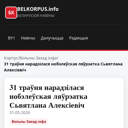
BELKORPUS.info
БК
БЕЛАРУСКІЯ НАВІНЫ
BY1
Навіны
Далучыцца
Рэдакцыя
Корпус
/
Вольны Захад інфа
/
31 траўня нарадзілася нобэлеўская ляўрэатка Сьвятлана
Алексіевіч
31 траўня нарадзілася
нобэлеўская ляўрэатка
Сьвятлана Алексіевіч
31.05.2026
Вольны Захад інфа