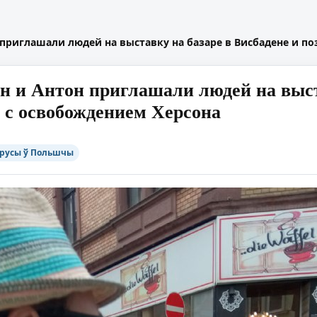
н приглашали людей на выставку на базаре в Висбадене и п
ан и Антон приглашали людей на выст
 с освобождением Херсона
русы ў Польшчы