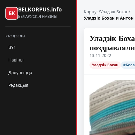
BELKORPUS.info
Корпус
/
Уладзік Бохан
/
БК
БЕЛАРУСКІЯ НАВІНЫ
Уладзік Бохан и Анто
Уладзік Бох
РАЗДЗЕЛЫ
поздравляли
BY1
13.11.2022
Навіны
Уладзік Бохан
#Бела
Далучыцца
Рэдакцыя