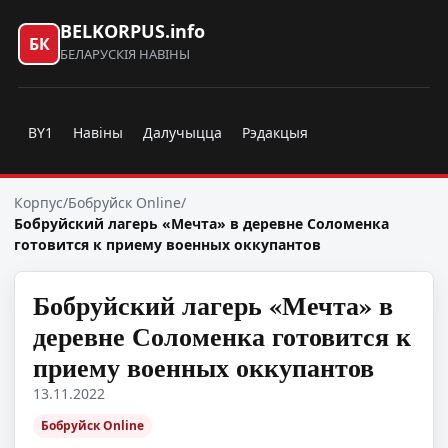
BELKORPUS.info
БК
БЕЛАРУСКІЯ НАВІНЫ
BY1
Навіны
Далучыцца
Рэдакцыя
Корпус
/
Бобруйск Online
/
Бобруйский лагерь «Мечта» в деревне Соломенка
готовится к приему военных оккупантов
Бобруйский лагерь «Мечта» в
деревне Соломенка готовится к
приему военных оккупантов
13.11.2022
Бобруйск Online