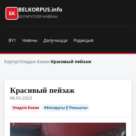
BELKORPUS.info
БК
БЕЛАРУСКІЯ НАВІНЫ
BY1
Навіны
Далучыцца
Рэдакцыя
Корпус
/
Уладзік Бохан
/
Красивый пейзаж
Красивый пейзаж
06.03.2023
Уладзік Бохан
#Беларусы ў Польшчы