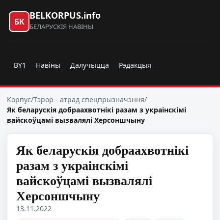
BELKORPUS.info
БК
БЕЛАРУСКІЯ НАВІНЫ
BY1
Навіны
Далучыцца
Рэдакцыя
Корпус
/
Тэрор - атрад спецпрызначэння
/
Як беларускія добраахвотнікі разам з украінскімі
вайскоўцамі вызвалялі Херсоншчыну
Як беларускія добраахвотнікі
разам з украінскімі
вайскоўцамі вызвалялі
Херсоншчыну
13.11.2022