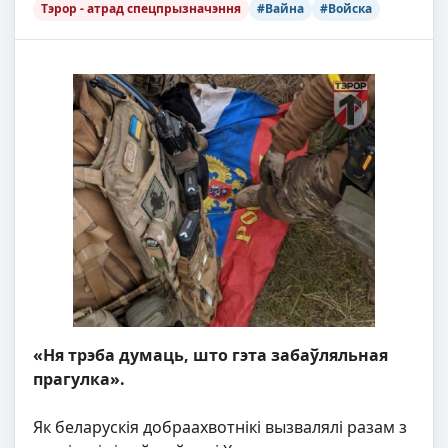
Тэрор - атрад спецпрызначэння
#Вайна
#Войска
«Ня трэба думаць, што гэта забаўляльная
прагулка».
Як беларускія добраахвотнікі вызвалялі разам з