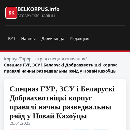
BELKORPUS.info
БК
БЕЛАРУСКІЯ НАВІНЫ
BY1
Навіны
Далучыцца
Рэдакцыя
Корпус
/
Тэрор - атрад спецпрызначэння
/
Спецназ ГУР, ЗСУ і Беларускі Добраахвотніцкі корпус
правялі начны разведвальны рэйд у Новай Кахоўцы
Спецназ ГУР, ЗСУ і Беларускі
Добраахвотніцкі корпус
правялі начны разведвальны
рэйд у Новай Кахоўцы
26.01.2023