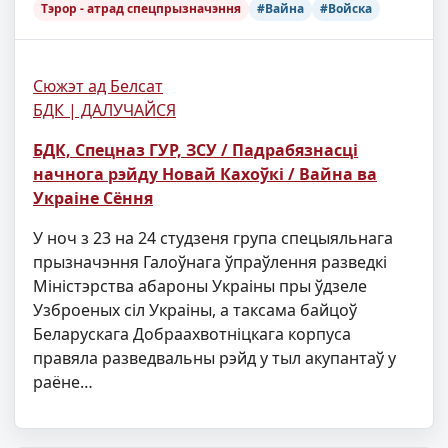
Тэрор - атрад спецпрызначэння
#Вайна
#Войска
Сюжэт ад Белсат
БДК | ДАЛУЧАЙСЯ
БДК, Спецназ ГУР, ЗСУ / Падрабязнасці
начнога рэйду Новай Кахоўкі / Вайна ва
Украіне Сёння
У ноч з 23 на 24 студзеня група спецыяльнага
прызначэння Галоўнага ўпраўлення разведкі
Міністэрства абароны Украіны пры ўдзеле
Узброеных сіл Украіны, а таксама байцоў
Беларускага Добраахвотніцкага корпуса
правяла разведвальны рэйд у тыл акупантаў у
раёне…