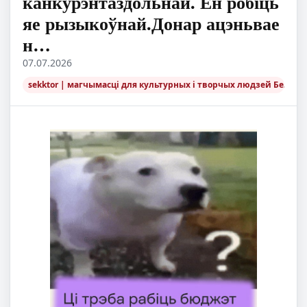
канкурэнтаздольнай. Ён робіць
яе рызыкоўнай.Донар ацэньвае
н…
07.07.2026
sekktor | магчымасці для культурных і творчых людзей Беларус