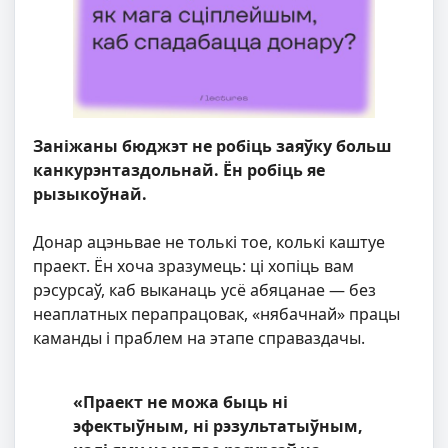
Заніжаны бюджэт не робіць заяўку больш
канкурэнтаздольнай. Ён робіць яе
рызыкоўнай.
Донар ацэньвае не толькі тое, колькі каштуе
праект. Ён хоча зразумець: ці хопіць вам
рэсурсаў, каб выканаць усё абяцанае — без
неаплатных перапрацовак, «нябачнай» працы
каманды і праблем на этапе справаздачы.
«Праект не можа быць ні
эфектыўным, ні рэзультатыўным,