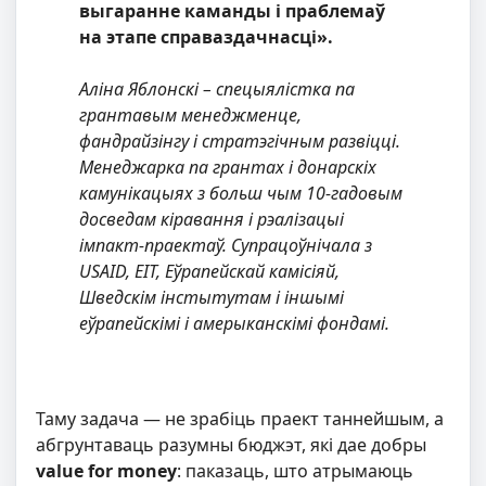
выгаранне каманды і праблемаў
на этапе справаздачнасці».
Аліна Яблонскі – спецыялістка па
грантавым менеджменце,
фандрайзінгу і стратэгічным развіцці.
Менеджарка па грантах і донарскіх
камунікацыях з больш чым 10-гадовым
досведам кіравання і рэалізацыі
імпакт-праектаў. Супрацоўнічала з
USAID, EIT, Еўрапейскай камісіяй,
Шведскім інстытутам і іншымі
еўрапейскімі і амерыканскімі фондамі.
Таму задача — не зрабіць праект таннейшым, а
абгрунтаваць разумны бюджэт, які дае добры
value for money
: паказаць, што атрымаюць