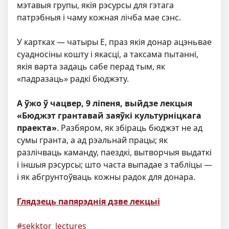
мэтавыя групы, якія рэсурсы для гэтага
патрэбныя і чаму кожная лічба мае сэнс.
У картках — чатыры E, праз якія донар ацэньвае
суадносіны кошту і якасці, а таксама пытанні,
якія варта задаць сабе перад тым, як
«падразаць» радкі бюджэту.
А ўжо ў чацвер, 9 ліпеня, выйдзе лекцыя
«Бюджэт грантавай заяўкі культурніцкага
праекта»
. Разбяром, як збіраць бюджэт не ад
сумы гранта, а ад рэальнай працы; як
разлічваць каманду, паездкі, вытворчыя выдаткі
і іншыя рэсурсы; што часта выпадае з табліцы —
і як абгрунтоўваць кожны радок для донара.
Глядзець папярэднія дзве лекцыі
#sekktor_lectures