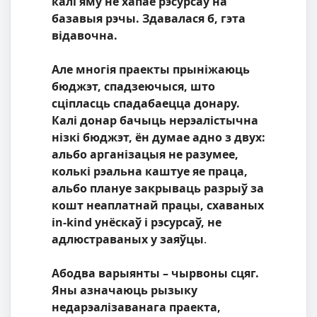
калі яму не хапае рэсурсаў на
базавыя рэчы. Здавалася б, гэта
відавочна.
Але многія праекты прыніжаюць
бюджэт, спадзеючыся, што
сціпласць спадабаецца донару.
Калі донар бачыць нерэалістычна
нізкі бюджэт, ён думае адно з двух:
альбо арганізацыя не разумее,
колькі рэальна каштуе яе праца,
альбо плануе закрываць разрыў за
кошт неаплатнай працы, схаваных
in-kind унёскаў і рэсурсаў, не
адлюстраваных у заяўцы
.
Абодва варыянты – чырвоны сцяг.
Яны азначаюць рызыку
недарэалізаванага праекта,