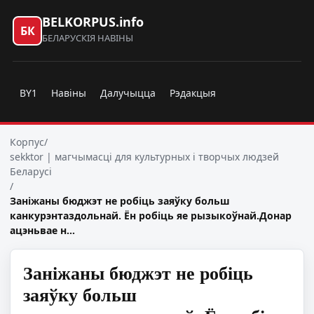
BELKORPUS.info
БК
БЕЛАРУСКІЯ НАВІНЫ
BY1
Навіны
Далучыцца
Рэдакцыя
Корпус
/
sekktor | магчымасці для культурных і творчых людзей
Беларусі
/
Заніжаны бюджэт не робіць заяўку больш
канкурэнтаздольнай. Ён робіць яе рызыкоўнай.Донар
ацэньвае н…
Заніжаны бюджэт не робіць
заяўку больш