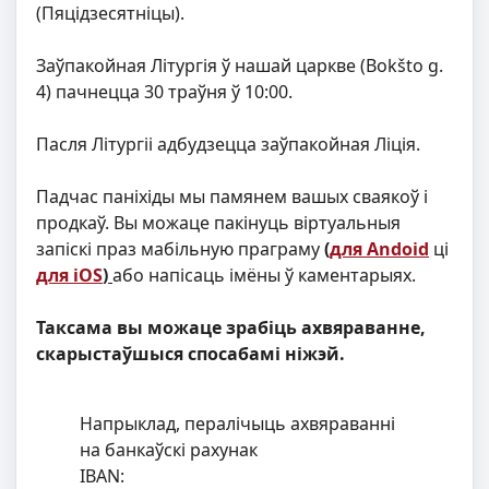
(Пяцідзесятніцы).
Заўпакойная Літургія ў нашай царкве (Bokšto g.
4) пачнецца 30 траўня ў 10:00.
Пасля Літургіі адбудзецца заўпакойная Ліція.
Падчас паніхіды мы памянем вашых сваякоў і
продкаў. Вы можаце пакінуць віртуальныя
запіскі праз мабільную праграму
(
для Andoid
ці
для iOS
)
або напісаць імёны ў каментарыях.
Таксама вы можаце зрабіць ахвяраванне,
скарыстаўшыся спосабамі ніжэй.
Напрыклад, пералічыць ахвяраванні
на банкаўскі рахунак
IBAN: