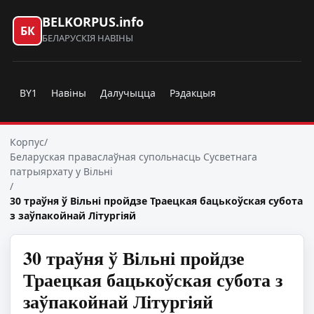
BELKORPUS.info
БК
БЕЛАРУСКІЯ НАВІНЫ
BY1
Навіны
Далучыцца
Рэдакцыя
Корпус
/
Беларуская праваслаўная супольнасць Сусветнага
патрыярхату у Вільні
/
30 траўня ў Вільні пройдзе Траецкая бацькоўская субота
з заўпакойнай Літургіяй
30 траўня ў Вільні пройдзе
Траецкая бацькоўская субота з
заўпакойнай Літургіяй