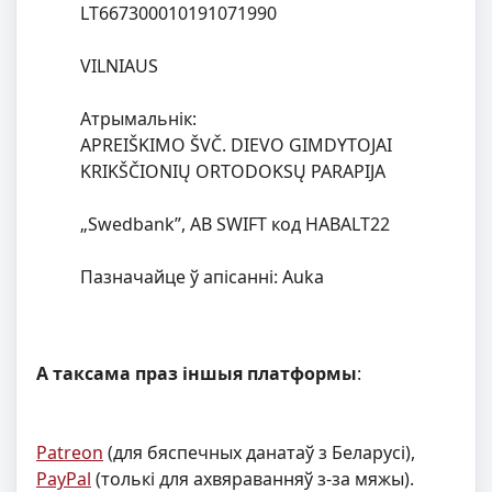
LT667300010191071990
VILNIAUS
Атрымальнік:
APREIŠKIMO ŠVČ. DIEVO GIMDYTOJAI
KRIKŠČIONIŲ ORTODOKSŲ PARAPIJA
„Swedbank”, AB SWIFT код HABALT22
Пазначайце ў апісанні: Аuka
А таксама праз іншыя платформы
:
Patreon
(для бяспечных данатаў з Беларусі),
PayPal
(толькі для ахвяраванняў з-за мяжы).