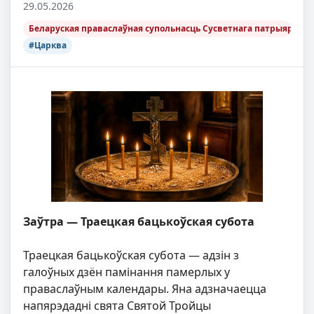
29.05.2026
Беларуская праваслаўная супольнасць Сусветнага патрыярхату 
#Царква
Заўтра — Траецкая бацькоўская субота
Траецкая бацькоўская субота — адзін з
галоўных дзён памінання памерлых у
праваслаўным календары. Яна адзначаецца
напярэдадні свята Святой Тройцы