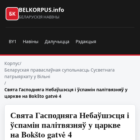
BELKORPUS.info
БК
БЕЛАРУСКІЯ НАВІНЫ
BY1
Навіны
Далучыцца
Рэдакцыя
Корпус
/
Беларуская праваслаўная супольнасць Сусветнага
патрыярхату у Вільні
/
Свята Гасподняга Небаўшэсця і ўспамін палітвязняў у
царкве на Bokšto gatvė 4
Свята Гасподняга Небаўшэсця і
ўспамін палітвязняў у царкве
на Bokšto gatvė 4