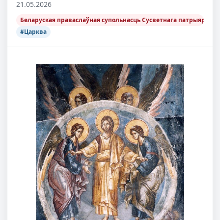
21.05.2026
Беларуская праваслаўная супольнасць Сусветнага патрыярхату 
#Царква