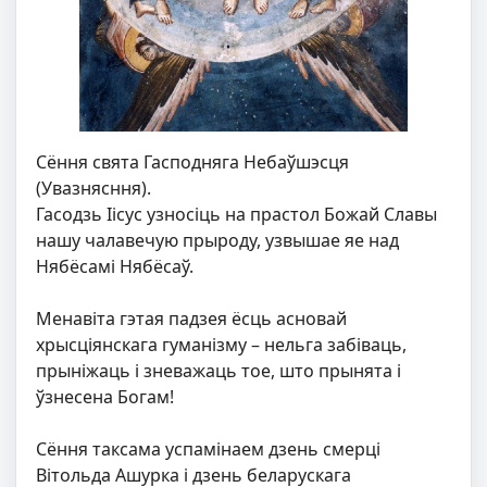
Сёння свята Гасподняга Небаўшэсця
(Увазнясння).
Гасодзь Іісус узносіць на прастол Божай Славы
нашу чалавечую прыроду, узвышае яе над
Нябёсамі Нябёсаў.
Менавіта гэтая падзея ёсць асновай
хрысціянскага гуманізму – нельга забіваць,
прыніжаць і зневажаць тое, што прынята і
ўзнесена Богам!
Сёння таксама успамінаем дзень смерці
Вітольда Ашурка і дзень беларускага