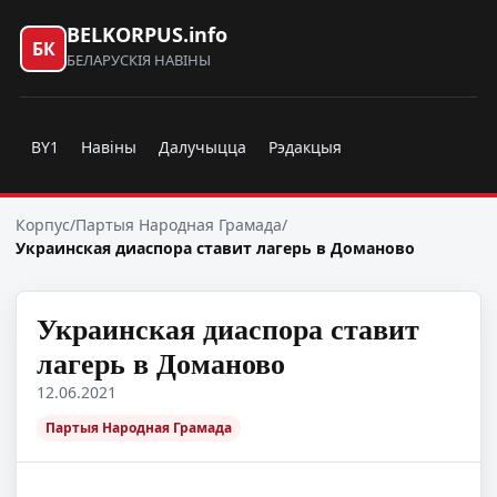
BELKORPUS.info
БК
БЕЛАРУСКІЯ НАВІНЫ
BY1
Навіны
Далучыцца
Рэдакцыя
Корпус
/
Партыя Народная Грамада
/
Украинская диаспора ставит лагерь в Доманово
Украинская диаспора ставит
лагерь в Доманово
12.06.2021
Партыя Народная Грамада