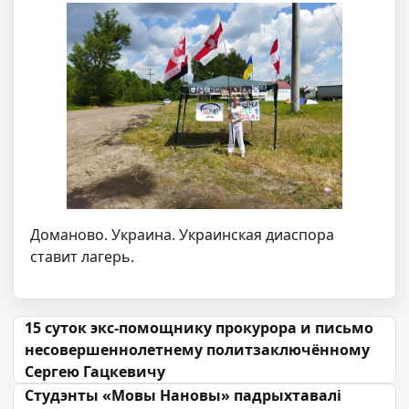
Доманово. Украина. Украинская диаспора
ставит лагерь.
Навігацыя па запісах
15 суток экс-помощнику прокурора и письмо
несовершеннолетнему политзаключённому
Сергею Гацкевичу
Студэнты «Мовы Нановы» падрыхтавалі