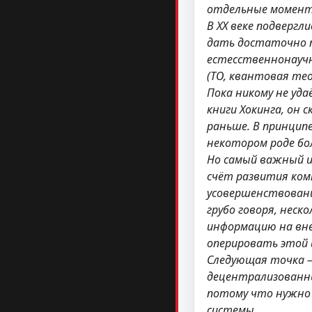
отдельные моменты
В ХХ веке подверг
дать достаточно п
естесственнонаучн
(ТО, квантовая те
Пока никому не уда
книги Хокинга, он 
раньше. В принципе
некотором роде бо
Но самый важный и
счёт развития ком
усовершенствовани
грубо говоря, неск
информацию на внеш
оперировать этой 
Следующая точка – 
децентрализованны
потому что нужно 
системы.