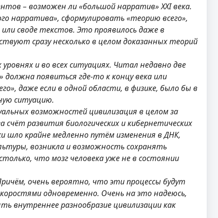
нтов – возможен ли «большой нарратив» ХХI века.
ого нарратива», сформулировать «теорию всего»,
или своде текстов. Это проявилось даже в
ествуют сразу несколько в целом доказанных теорий
уровнях и во всех ситуациях. Читал недавно две
о» должна появиться где-то к концу века или
о», даже если в одной области, в физике, было бы в
ную ситуацию.
уальных возможностей цивилизация в целом за
а счёт развития биологических и кибернетических
и шло крайне медленно путём изменения в ДНК,
культуры, возникла и возможность сохранять
столько, что мозг человека уже не в состоянии
Причём, очень вероятно, что эти процессы будут
коростями одновременно. Очень на это надеюсь,
ять внутреннее разнообразие цивилизации как