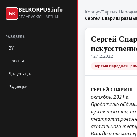
BELKORPUS.info
Корпус
/
Партыя Народна
БК
БЕЛАРУСКІЯ НАВІНЫ
Сергей Спариш размыш
Сергей Спар
РАЗДЗЕЛЫ
искусственн
BY1
12.12.2022
Навіны
Партыя Народная Гра
Далучыцца
Рэдакцыя
СЕРГЕЙ СПАРИШ
октябрь, 2021 г.
Продолжаю обдумы
чужих текстов, осо
театрализированно
актуального театр
Иногда в письмах к