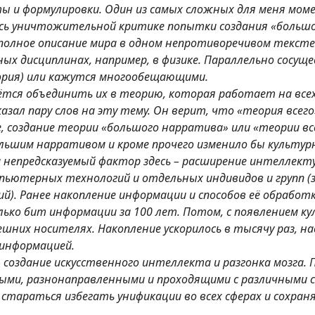
 и формулировки. Один из самых сложных для меня моме
лись уничтожительной критике попытки создания «больш
олное описание мира в одном непротиворечивом тексте 
ых дисциплинах, например, в физике. Параллельно сосущ
ория) или кажутся многообещающими.
ётся объединить их в теорию, которая работает на всех 
сказал пару слов на эту тему. Он верит, что «теория всег
, создание теории «большого нарратива» или «теории всег
льшим нарративом и кроме прочего изменило бы культур
 непредсказуемый фактор здесь – расширение интеллект
пьютерных технологий и отдельных индивидов и групп (з
й). Ранее накопление информации и способов её обработк
олько бит информации за 100 лет. Потом, с появлением 
них носителях. Накопление ускорилось в тысячу раз, на
информацией.
создание искусственного интеллекта и разгонка мозга. 
ми, разнонаправленными и проходящими с различными с
стараться избегать унификации во всех сферах и сохран