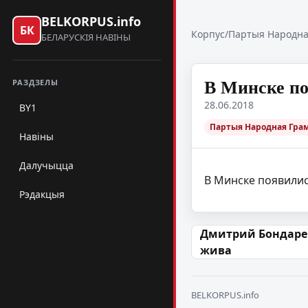
BELKORPUS.info
БК
Корпус
/
Партыя Народна
БЕЛАРУСКІЯ НАВІНЫ
В Минске по
РАЗДЗЕЛЫ
28.06.2018
BY1
Партыя Народная Гра
Навіны
Далучыцца
В Минске появилис
Рэдакцыя
Навігацыя па
Дмитрий Бондарен
жива
BELKORPUS.info