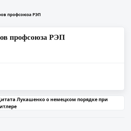
ров профсоюза РЭП
ров профсоюза РЭП
итата Лукашенко о немецком порядке при
итлере