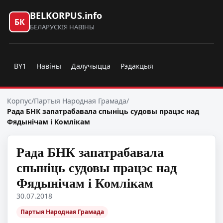
BELKORPUS.info
БК
БЕЛАРУСКІЯ НАВІНЫ
BY1
Навіны
Далучыцца
Рэдакцыя
Корпус
/
Партыя Народная Грамада
/
Рада БНК запатрабавала спыніць судовы працэс над
Фядынічам і Комлікам
Рада БНК запатрабавала
спыніць судовы працэс над
Фядынічам і Комлікам
30.07.2018
Партыя Народная Грамада