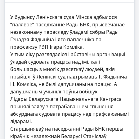
У будынку Ленінскага суда Мінска адбылося
“палявое” паседжанне Рады БНК, прысвечанае
незаконнаму пераследу ўладамі сябры Рады
Генадзя Фядыніча і яго паплечніка па
прафсаюзу РЭП Ігара Комліка.
У тым ліку разглядаліся і абставіны арганізацыі
ўладай судовага працэса над імі, калі
большасць з многіх дзесяткаў людзей, якія
прыйшлі ў Ленінскі суд падтрымаць Г. Фядыніча
і І. Комліка, не былі дапушчаны на працэс. А
дапушчаным учынілі поўны вобшук.
Лідары Беларускага Нацыянальнага Кангрэса
прынялі заяву з патрабаваннем спынення
абсурднага судовага працэсу над прафсаюзнымі
лідарамі.
Старшыняваў на паседжанні Рады БНК першы
кіраўнік незалежнай Беларусі Станіслаў