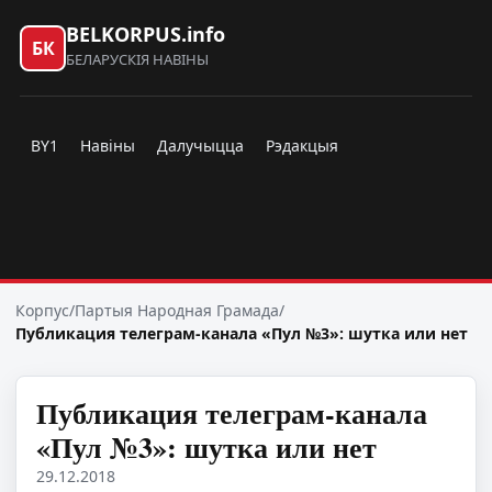
BELKORPUS.info
БК
БЕЛАРУСКІЯ НАВІНЫ
BY1
Навіны
Далучыцца
Рэдакцыя
Корпус
/
Партыя Народная Грамада
/
Публикация телеграм-канала «Пул №3»: шутка или нет
Публикация телеграм-канала
«Пул №3»: шутка или нет
29.12.2018