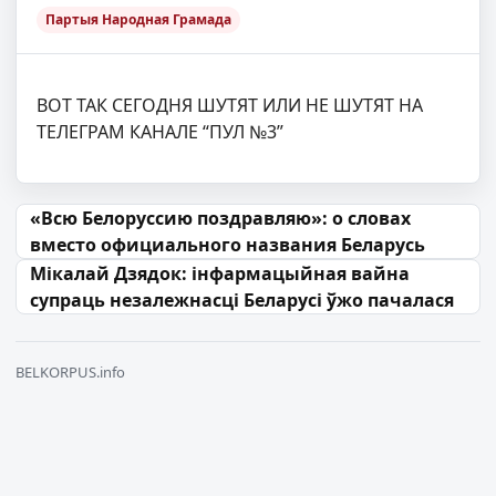
Партыя Народная Грамада
ВОТ ТАК СЕГОДНЯ ШУТЯТ ИЛИ НЕ ШУТЯТ НА
ТЕЛЕГРАМ КАНАЛЕ “ПУЛ №3”
Навігацыя па запісах
«Всю Белоруссию поздравляю»: о словах
вместо официального названия Беларусь
Мікалай Дзядок: інфармацыйная вайна
супраць незалежнасці Беларусі ўжо пачалася
BELKORPUS.info