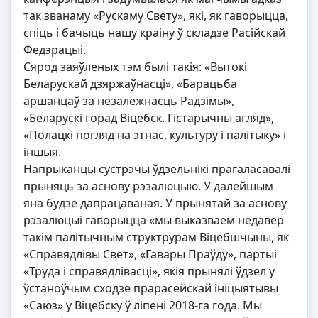
так званаму «Рускаму Свету», які, як гаворыцца,
спіць і бачыць нашу краіну ў складзе Расійскай
Федэрацыі.
Сярод заяўленых тэм былі такія: «Вытокі
Беларускай дзяржаўнасці», «Барацьба
аршанцаў за незалежнасць Радзімы»,
«Беларускі горад Віцебск. Гістарычны агляд»,
«Полацкі погляд на этнас, культуру і палітыку» і
іншыя.
Напрыканцы сустрэчы ўдзельнікі прагаласавалі
прыняць за аснову рэзалюцыю. У далейшым
яна будзе дапрацаваная. У прынятай за аснову
рэзалюцыі гаворыцца «мы выказваем недавер
такім палітычным структрурам Віцебшчыны, як
«Справядлівы Свет», «Гавары Праўду», партыі
«Труда і справядлівасці», якія прынялі ўдзел у
ўстаноўчым сходзе прарасейскай ініцыятывы
«Саюз» у Віцебску ў ліпені 2018-га года. Мы