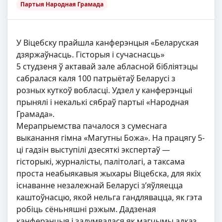
Партыя Народная Грамада
У Віцебску прайшла канферэнцыя «Беларуская
дзяржаўнасць. Гісторыя і сучаснасць»
5 студзеня ў актавай зале абласной бібліятэцы
сабралася каля 100 патрыётаў Беларусі з
розных куткоў вобласці. Удзел у канферэнцыі
прынялі і некалькі сябраў партыі «Народная
Грамада».
Мерапрыемства пачалося з сумеснага
выканання гімна «Магутны Божа». На працягу 5-
ці гадзін выступілі дзесяткі экспертаў —
гісторыкі, журналісты, палітолагі, а таксама
проста неабыякавыя жыхары Віцебска, для якіх
існаванне незалежнай Беларусі з’яўляецца
каштоўнасцю, якой нельга гандлявацца, як гэта
робіць сёньняшні рэжым. Дадзеная
канферэнцыя і задумвалася як магчымы адказ