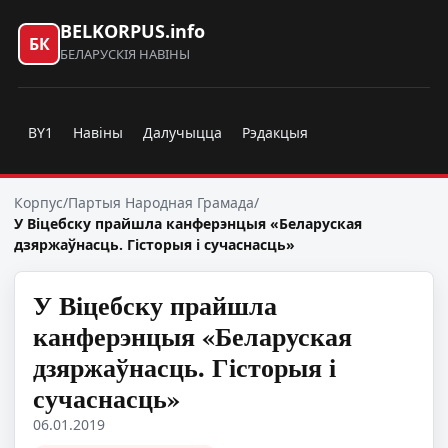
BELKORPUS.info
БК
БЕЛАРУСКІЯ НАВІНЫ
BY1
Навіны
Далучыцца
Рэдакцыя
Корпус
/
Партыя Народная Грамада
/
У Віцебску прайшла канферэнцыя «Беларуская
дзяржаўнасць. Гісторыя і сучаснасць»
У Віцебску прайшла
канферэнцыя «Беларуская
дзяржаўнасць. Гісторыя і
сучаснасць»
06.01.2019