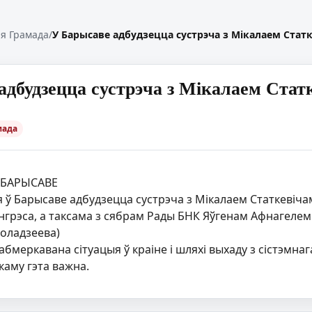
я Грамада
/
У Барысаве адбудзецца сустрэча з Мікалаем Стат
адбудзецца сустрэча з Мікалаем Стат
мада
 БАРЫСАВЕ
я ў Барысаве адбудзецца сустрэча з Мікалаем Статкевіча
рэса, а таксама з сябрам Рады БНК Яўгенам Афнагелем. П
Коладзеева)
абмеркавана сітуацыя ў краіне і шляхі выхаду з сістэмнаг
каму гэта важна.