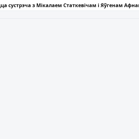
 запісах
ца сустрэча з Мікалаем Статкевічам і Яўгенам Афн