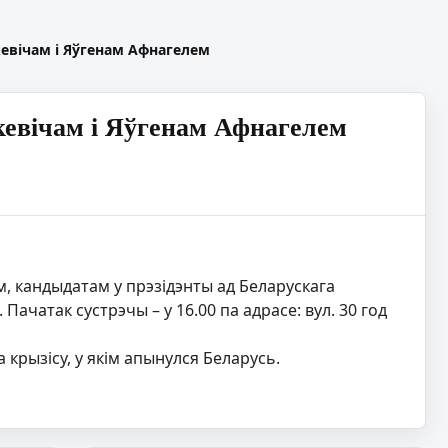
кевічам і Яўгенам Афнагелем
кевічам і Яўгенам Афнагелем
м, кандыдатам у прэзідэнты ад Беларускага
ачатак сустрэчы – у 16.00 па адрасе: вул. 30 год
а крызісу, у якім апынулся Беларусь.