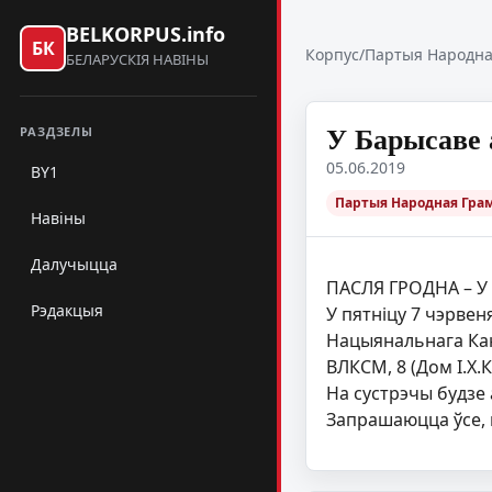
BELKORPUS.info
БК
Корпус
/
Партыя Народна
БЕЛАРУСКІЯ НАВІНЫ
У Барысаве 
РАЗДЗЕЛЫ
05.06.2019
BY1
Партыя Народная Гра
Навіны
Далучыцца
ПАСЛЯ ГРОДНА – У
Рэдакцыя
У пятніцу 7 чэрвен
Нацыянальнага Канг
ВЛКСМ, 8 (Дом І.Х.
На сустрэчы будзе 
Запрашаюцца ўсе, 