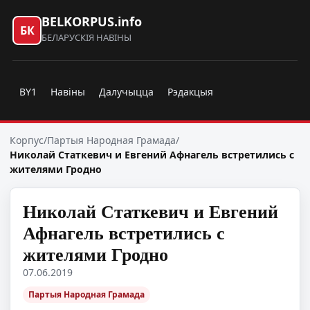
BELKORPUS.info
БК
БЕЛАРУСКІЯ НАВІНЫ
BY1
Навіны
Далучыцца
Рэдакцыя
Корпус
/
Партыя Народная Грамада
/
Николай Статкевич и Евгений Афнагель встретились с
жителями Гродно
Николай Статкевич и Евгений
Афнагель встретились с
жителями Гродно
07.06.2019
Партыя Народная Грамада