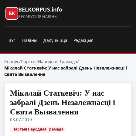
BELKORPUS.info
БК
БЕЛАРУСКІЯ НАВІНЫ
BY1
Навіны
Далучыцца
Рэдакцыя
Корпус
/
Партыя Народная Грамада
/
Мікалай Статкевіч: У нас забралі Дзень Незалежнасці і
Свята Вызвалення
Мікалай Статкевіч: У нас
забралі Дзень Незалежнасці і
Свята Вызвалення
03.07.2019
Партыя Народная Грамада