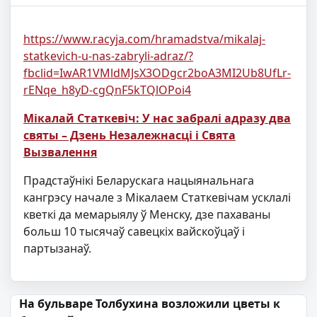
https://www.racyja.com/hramadstva/mikalaj-
statkevich-u-nas-zabryli-adraz/?
fbclid=IwAR1VMldMJsX3ODgcr2boA3MI2Ub8UfLr-
rENqe_h8yD-cgQnF5kTQlOPoi4
Мікалай Статкевіч: У нас забралі адразу два
святы – Дзень Незалежнасці і Свята
Вызвалення
Прадстаўнікі Беларускага нацыянальнага
кангрэсу начале з Мікалаем Статкевічам усклалі
кветкі да мемарыялу ў Менску, дзе пахаваны
больш 10 тысячаў савецкіх вайскоўцаў і
партызанаў.
Навігацыя па запісах
На бульваре Толбухина возложили цветы к