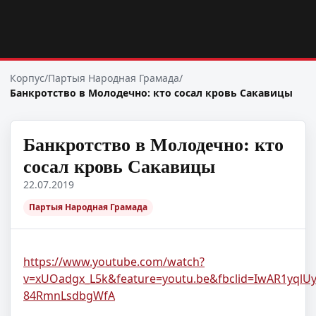
Корпус
/
Партыя Народная Грамада
/
Банкротство в Молодечно: кто сосал кровь Сакавицы
Банкротство в Молодечно: кто
сосал кровь Сакавицы
22.07.2019
Партыя Народная Грамада
https://www.youtube.com/watch?
v=xUOadgx_L5k&feature=youtu.be&fbclid=IwAR1yq
84RmnLsdbgWfA