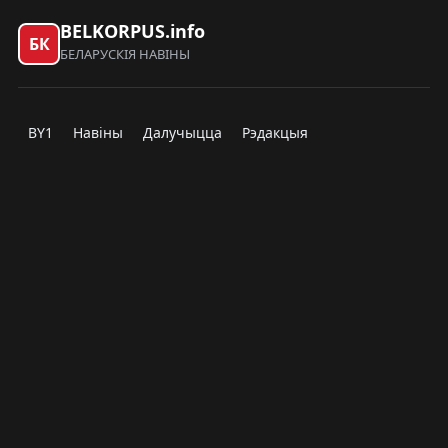
BELKORPUS.info
БК
БЕЛАРУСКІЯ НАВІНЫ
BY1
Навіны
Далучыцца
Рэдакцыя