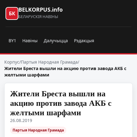
BELKORPUS.info
БК
БЕЛАРУСКІЯ НАВІНЫ
BY1
Навіны
Далучыцца
Рэдакцыя
Корпус
/
Партыя Народная Грамада
/
Жители Бреста вышли на акцию против завода АКБ с
желтыми шарфами
Жители Бреста вышли на
акцию против завода АКБ с
желтыми шарфами
26.08.2019
Партыя Народная Грамада