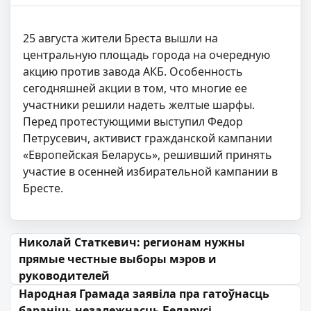
25 августа жители Бреста вышли на
центральную площадь города на очередную
акцию против завода АКБ. Особенность
сегодняшней акции в том, что многие ее
участники решили надеть желтые шарфы.
Перед протестующими выступил Федор
Петрусевич, активист гражданской кампании
«Европейская Беларусь», решивший принять
участие в осенней избирательной кампании в
Бресте.
Навігацыя па запісах
Николай Статкевич: регионам нужны
прямые честные выборы мэров и
руководителей
Народная Грамада заявіла пра гатоўнасць
бараніць незалежнасць Беларусі