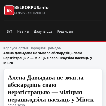
BELKORPUS.info
БК
БЕЛАРУСКІЯ НАВІНЫ
BY1
Навіны
Далучыцца
Рэдакцыя
Корпус
/
Партыя Народная Грамада
/
Алена Давыдава не змагла абскардзіць сваю
нерэгістрацыю — міліцыя перашкодзіла паехаць у
Мінск
Алена Давыдава не змагла
абскардзіць сваю
нерэгістрацыю — міліцыя
перашкодзіла паехаць у Мінск
27.05.2020