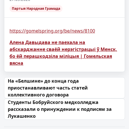
Партыя Народная Грамада
https://gomelspring.org/be/news/8100
Алена Давыдава не паехала на
абскарджанне сваёй нерэгістрацыі ў Менск,
бо ёй перашкодзіла міліцыя | Гомельская
вясна
Навігацыя па запісах
На «Белшине» до конца года
приостанавливают часть статей
коллективного договора
Студенты Бобруйского медколледжа
рассказали о принуждении к подписям за
Лукашенко